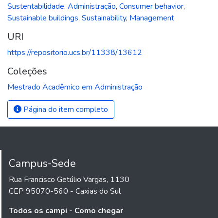
Sustentabilidade
,
Administração
,
Consumer behavior
,
Sustainable buildings
,
Sustainability
,
Management
URI
https://repositorio.ucs.br/11338/13612
Coleções
Mestrado Acadêmico em Administração
Página do item completo
Campus-Sede
Rua Francisco Getúlio Vargas, 1130
CEP 95070-560 - Caxias do Sul
Todos os campi - Como chegar