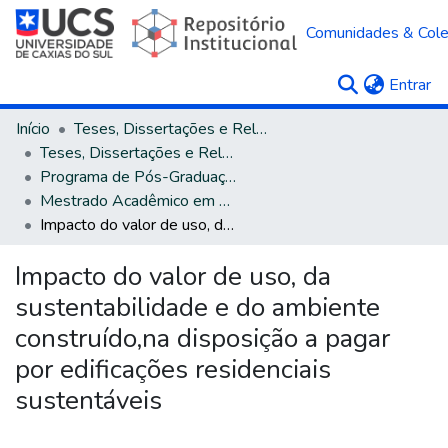
Comunidades & Col
(c
Entrar
Início
Teses, Dissertações e Relatórios
Teses, Dissertações e Relatórios defendidos na UCS
Programa de Pós-Graduação em Administração
Mestrado Acadêmico em Administração
Impacto do valor de uso, da sustentabilidade e do ambiente construído,na disposição a pagar por edificações residenciais sustentáveis
Impacto do valor de uso, da
sustentabilidade e do ambiente
construído,na disposição a pagar
por edificações residenciais
sustentáveis