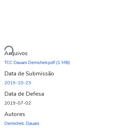
gando...
Arquivos
TCC Dauani Demicheli.pdf
(1 MB)
Data de Submissão
2019-10-23
Data de Defesa
2019-07-02
Autores
Demicheli, Dauani