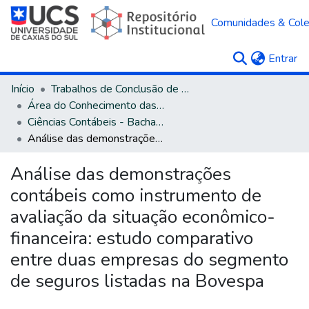
Comunidades & Col
(c
Entrar
Início
Trabalhos de Conclusão de Curso
Área do Conhecimento das Ciências Sociais Aplicadas
Ciências Contábeis - Bacharelado
Análise das demonstrações contábeis como instrumento de avaliação da situação econômico-financeira: estudo comparativo entre duas empresas do segmento de seguros listadas na Bovespa
Análise das demonstrações
contábeis como instrumento de
avaliação da situação econômico-
financeira: estudo comparativo
entre duas empresas do segmento
de seguros listadas na Bovespa