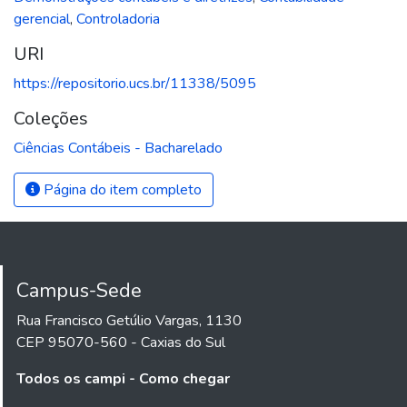
gerencial
,
Controladoria
URI
https://repositorio.ucs.br/11338/5095
Coleções
Ciências Contábeis - Bacharelado
Página do item completo
Campus-Sede
Rua Francisco Getúlio Vargas, 1130
CEP 95070-560 - Caxias do Sul
Todos os campi - Como chegar