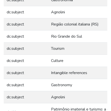
dc.subject
Gastronomia
dc.subject
Agnolini
dc.subject
Região colonial italiana (RS)
dc.subject
Rio Grande do Sul
dc.subject
Tourism
dc.subject
Culture
dc.subject
Intangible references
dc.subject
Gastronomy
dc.subject
Agnolini
Patrimônio imaterial e turismo: a cu