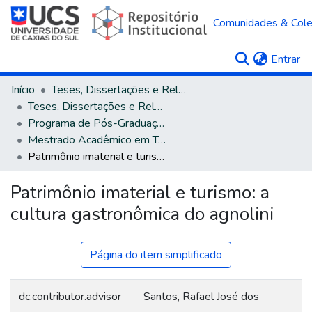
Comunidades & Col
(c
Entrar
Início
Teses, Dissertações e Relatórios
Teses, Dissertações e Relatórios defendidos na UCS
Programa de Pós-Graduação em Turismo e Hospitalidade
Mestrado Acadêmico em Turismo e Hospitalidade
Patrimônio imaterial e turismo: a cultura gastronômica do agnolini
Patrimônio imaterial e turismo: a
cultura gastronômica do agnolini
Página do item simplificado
dc.contributor.advisor
Santos, Rafael José dos