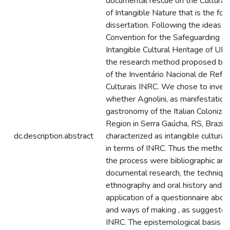
documental rescue on the Cultural
of Intangible Nature that is the foc
dissertation. Following the ideas o
Convention for the Safeguarding of
Intangible Cultural Heritage of U
the research method proposed b
of the Inventário Nacional de Refe
Culturais INRC. We chose to inves
whether Agnolini, as manifestation
gastronomy of the Italian Colonizat
Region in Serra Gaúcha, RS, Brazil,
dc.description.abstract
characterized as intangible cultural
in terms of INRC. Thus the method
the process were bibliographic and
documental research, the technique
ethnography and oral history and t
application of a questionnaire about
and ways of making , as suggested
INRC. The epistemological basis of