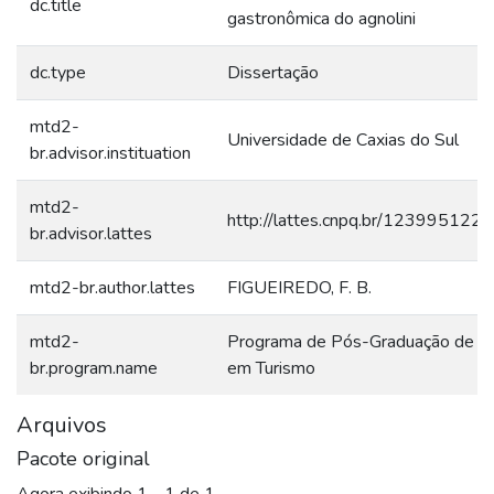
dc.title
gastronômica do agnolini
dc.type
Dissertação
mtd2-
Universidade de Caxias do Sul
br.advisor.instituation
mtd2-
http://lattes.cnpq.br/12399512
br.advisor.lattes
mtd2-br.author.lattes
FIGUEIREDO, F. B.
mtd2-
Programa de Pós-Graduação de M
br.program.name
em Turismo
Arquivos
Pacote original