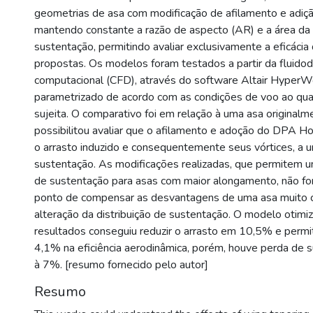
geometrias de asa com modificação de afilamento e adiç
mantendo constante a razão de aspecto (AR) e a área da 
sustentação, permitindo avaliar exclusivamente a eficácia
propostas. Os modelos foram testados a partir da fluido
computacional (CFD), através do software Altair Hyper
parametrizado de acordo com as condições de voo ao qual
sujeita. O comparativo foi em relação à uma asa originalm
possibilitou avaliar que o afilamento e adoção do DPA H
o arrasto induzido e consequentemente seus vórtices, a 
sustentação. As modificações realizadas, que permitem 
de sustentação para asas com maior alongamento, não for
ponto de compensar as desvantagens de uma asa muito cu
alteração da distribuição de sustentação. O modelo otim
resultados conseguiu reduzir o arrasto em 10,5% e permi
4,1% na eficiência aerodinâmica, porém, houve perda de 
à 7%. [resumo fornecido pelo autor]
Resumo