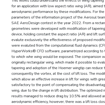
This works could understand the effects of wing tapering
for an application with low aspect ratio wing (AR), aimed 
aerodynamic performance by these modifications. For the 
parameters of the information project of the Aerosul tea
SAE AeroDesign contest in the year 2022. From a rectan
geometries were developed with modification of tapering
device, holding constant the aspect ratio (AR) and lift sur
evalute exclusively the effectiveness of proposed modifi
were evaluted from the computational fluid dynamics (CFD
HyperWorks® CFD software, parametrized according to th
to which whe wing would be exposed. The comparision w
originally rectangular wing, which made it possible to eval
tapering and adoption of the Hoerner wingtip can reduce 
consequently the vortex, at the cost of lift loss. The modi
which allow an effective increase in lift for wings with gr
satisfactory to the point of compensating the disadvantag
wing, due to the change in lift distribution. The optimized
results managed to reduce drag by 10.5% and allowed an
aerodynamic efficiency, however, there was a lift loss cl