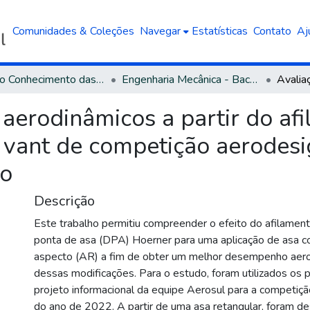
Comunidades & Coleções
Navegar
Estatísticas
Contato
Aj
Área do Conhecimento das Engenharias
Engenharia Mecânica - Bacharelado
 aerodinâmicos a partir do afi
 vant de competição aerodesi
to
Descrição
Este trabalho permitiu compreender o efeito do afilament
ponta de asa (DPA) Hoerner para uma aplicação de asa c
aspecto (AR) a fim de obter um melhor desempenho aer
dessas modificações. Para o estudo, foram utilizados os
projeto informacional da equipe Aerosul para a competi
do ano de 2022. A partir de uma asa retangular, foram d