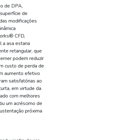
ão de DPA,
superfície de
 das modificações
dinâmica
Works® CFD,
 a asa estaria
ente retangular, que
oerner podem reduzir
um custo de perda de
um aumento efetivo
am satisfatórias ao
rta, em virtude da
izado com melhores
tiu um acréscimo de
sustentação próxima