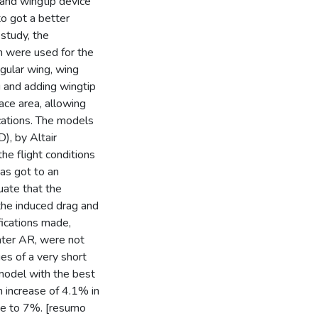
 and wingtip device
to got a better
study, the
m were used for the
gular wing, wing
 and adding wingtip
face area, allowing
cations. The models
), by Altair
e flight conditions
as got to an
uate that the
the induced drag and
fications made,
eater AR, were not
es of a very short
 model with the best
 increase of 4.1% in
ose to 7%. [resumo