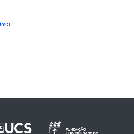
âmica