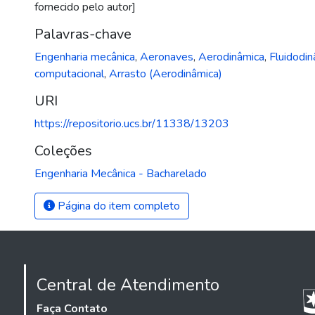
fornecido pelo autor]
Palavras-chave
Engenharia mecânica
,
Aeronaves
,
Aerodinâmica
,
Fluidodin
computacional
,
Arrasto (Aerodinâmica)
URI
https://repositorio.ucs.br/11338/13203
Coleções
Engenharia Mecânica - Bacharelado
Página do item completo
Central de Atendimento
Faça Contato