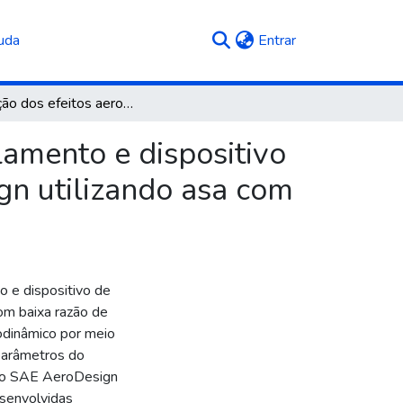
(current)
uda
Entrar
Avaliação dos efeitos aerodinâmicos a partir do afilamento e dispositivo de ponta de asa a um vant de competição aerodesign utilizando asa com baixa razão de aspecto
lamento e dispositivo
gn utilizando asa com
o e dispositivo de
om baixa razão de
odinâmico por meio
 parâmetros do
ção SAE AeroDesign
esenvolvidas