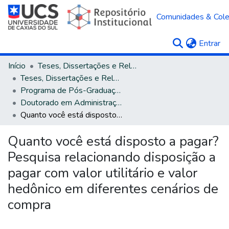
Comunidades & Col
(c
Entrar
Início
Teses, Dissertações e Relatórios
Teses, Dissertações e Relatórios defendidos na UCS
Programa de Pós-Graduação em Administração
Doutorado em Administração
Quanto você está disposto a pagar? Pesquisa relacionando disposição a pagar com valor utilitário e valor hedônico em diferentes cenários de compra
Quanto você está disposto a pagar?
Pesquisa relacionando disposição a
pagar com valor utilitário e valor
hedônico em diferentes cenários de
compra