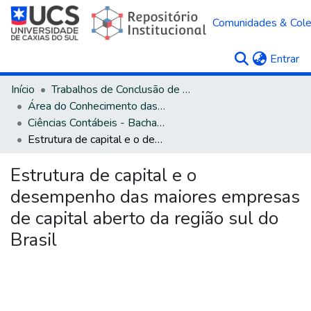
Comunidades & Col
(c
Entrar
Início
Trabalhos de Conclusão de Curso
Área do Conhecimento das Ciências Sociais Aplicadas
Ciências Contábeis - Bacharelado
Estrutura de capital e o desempenho das maiores empresas de capital aberto da região sul do Brasil
Estrutura de capital e o
desempenho das maiores empresas
de capital aberto da região sul do
Brasil