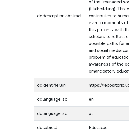
of the "managed soci
(Halbbildung). This
dc.description.abstract
contributes to human
even in moments of 
this process, with t
scholars to reflect 
possible paths for 
and social media con
problem of education
awareness of the ed
emancipatory educat
dc.identifier.uri
https://repositorio
dc.language.iso
en
dc.language.iso
pt
dc.subject
Educação