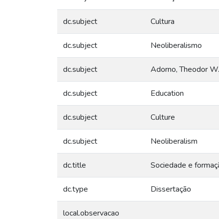
dc.subject
Cultura
dc.subject
Neoliberalismo
dc.subject
Adorno, Theodor W
dc.subject
Education
dc.subject
Culture
dc.subject
Neoliberalism
dc.title
Sociedade e formaçã
dc.type
Dissertação
local.observacao