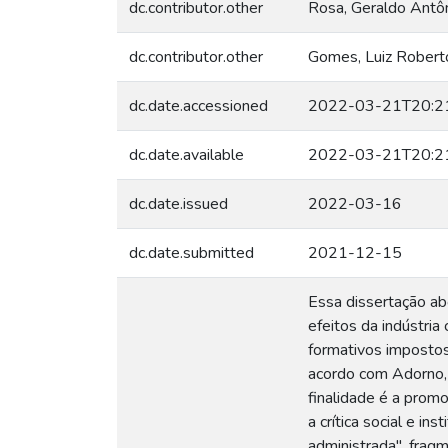
dc.contributor.other
Rosa, Geraldo Antô
dc.contributor.other
Gomes, Luiz Robert
dc.date.accessioned
2022-03-21T20:2
dc.date.available
2022-03-21T20:2
dc.date.issued
2022-03-16
dc.date.submitted
2021-12-15
Essa dissertação abo
efeitos da indústria
formativos imposto
acordo com Adorno, 
finalidade é a prom
a crítica social e in
administrada", fragm