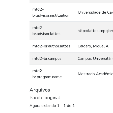
mtd2-
Universidade de Cax
br.advisor.instituation
mtd2-
http://lattes.cnp
br.advisor.lattes
mtd2-br.author.lattes
Calgaro, Miguel A.
mtd2-br.campus
Campus Universitári
mtd2-
Mestrado Acadêmic
br.program.name
Arquivos
Pacote original
Agora exibindo
1 - 1 de 1