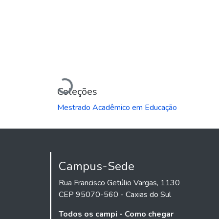
Carregando...
Coleções
Mestrado Acadêmico em Educação
Campus-Sede
Rua Francisco Getúlio Vargas, 1130
CEP 95070-560 - Caxias do Sul
Todos os campi - Como chegar