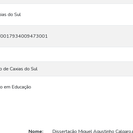
ias do Sul
q.br/0017934009473001
o de Caxias do Sul
o em Educação
Nome:
Dissertação Miguel Agustinho Calgaro.