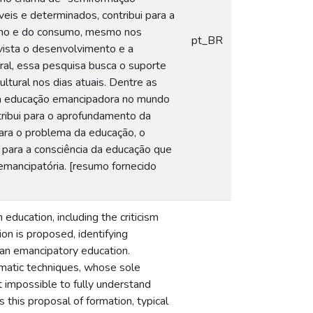
veis e determinados, contribui para a
alho e do consumo, mesmo nos
pt_BR
vista o desenvolvimento e a
ral, essa pesquisa busca o suporte
ltural nos dias atuais. Dentre as
uma educação emancipadora no mundo
tribui para o aprofundamento da
para o problema da educação, o
e para a consciência da educação que
mancipatória. [resumo fornecido
education, including the criticism
ion is proposed, identifying
 an emancipatory education.
gmatic techniques, whose sole
 impossible to fully understand
is this proposal of formation, typical