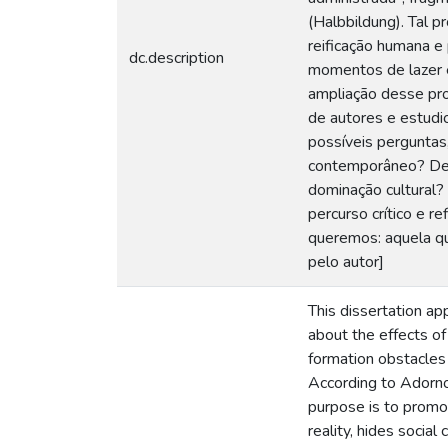
(Halbbildung). Tal p
reificação humana e
dc.description
momentos de lazer e
ampliação desse pro
de autores e estudio
possíveis perguntas
contemporâneo? De q
dominação cultural?
percurso crítico e 
queremos: aquela qu
pelo autor]
This dissertation ap
about the effects of
formation obstacles
According to Adorno
purpose is to promot
reality, hides social