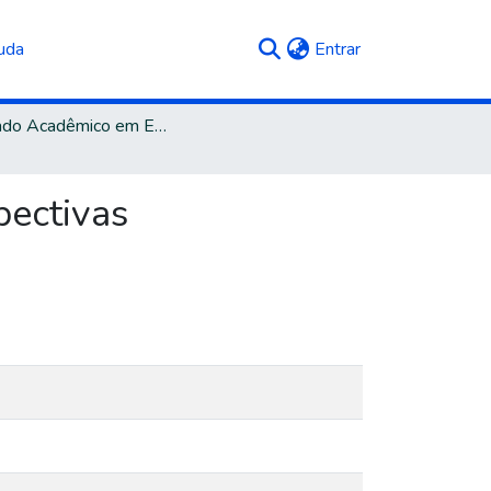
(current)
uda
Entrar
Mestrado Acadêmico em Educação
pectivas