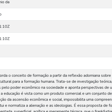
nio da
o
1:10Z
1:10Z
rda o conceito de formação a partir da reflexão adorniana sobre 
 cultural para a formação humana. Trata-se de investigação teórica
s pelo poder econômico na sociedade e aponta perspectivas de 
a educação é vista como um produto comercial e um conjunto de t
oção da ascensão econômica e social, impossibilita uma compreens
stitui e normatiza a alienação e as ideologias. É essa proposta de 
entada, superficial, acrítica e meramente técnica, que o frankfur