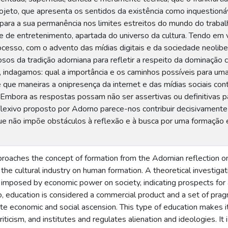
rojeto, que apresenta os sentidos da existência como inquestioná
 para a sua permanência nos limites estreitos do mundo do trab
 de entretenimento, apartada do universo da cultura. Tendo em 
cesso, com o advento das mídias digitais e da sociedade neolibe
sos da tradição adorniana para refletir a respeito da dominação cu
, indagamos: qual a importância e os caminhos possíveis para 
ue maneiras a onipresença da internet e das mídias sociais con
 Embora as respostas possam não ser assertivas ou definitivas 
reflexivo proposto por Adorno parece-nos contribuir decisivament
e não impõe obstáculos à reflexão e à busca por uma formação e
proaches the concept of formation from the Adornian reflection on 
 the cultural industry on human formation. A theoretical investigat
 imposed by economic power on society, indicating prospects for
, education is considered a commercial product and a set of pra
e economic and social ascension. This type of education makes it
 criticism, and institutes and regulates alienation and ideologies. It 