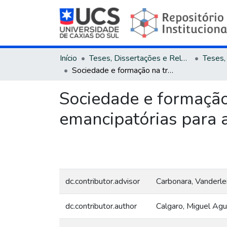
Início
Teses, Dissertações e Relatórios
Sociedade e formação na tradição adorniana : perspectivas emancipatórias para além do neoliberalismo
Sociedade e formação 
emancipatórias para 
dc.contributor.advisor
Carbonara, Vanderle
dc.contributor.author
Calgaro, Miguel Agu