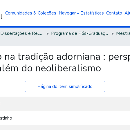
Comunidades & Coleções
Navegar
Estatísticas
Contato
Aj
Teses, Dissertações e Relatórios defendidos na UCS
Programa de Pós-Graduação em Educação
na tradição adorniana : pers
além do neoliberalismo
Página do item simplificado
i
stinho