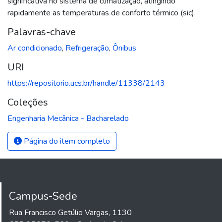
significativa no sistema de climatização, atingindo
rapidamente as temperaturas de conforto térmico (sic).
Palavras-chave
Ar condicionado
,
Refrigeração
,
Ônibus
URI
https://repositorio.ucs.br/handle/11338/2143
Coleções
Engenharia Mecânica - Bacharelado
Página do item completo
Campus-Sede
Rua Francisco Getúlio Vargas, 1130