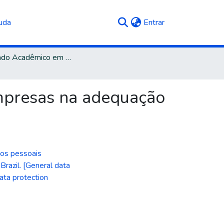
(current)
uda
Entrar
Mestrado Acadêmico em Administração
empresas na adequação
dos pessoais
,
Brazil. [General data
ata protection