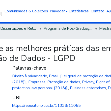
Comunidades & Coleções
Navegar
Estatísticas
Contato
Aj
Teses, Dissertações e Relatórios defendidos na UCS
Programa de Pós-Graduação em Administração
e e as melhores práticas das 
ção de Dados - LGPD
Palavras-chave
Direito à privacidade
,
Brasil. [Lei geral de proteção de da
(2018)].
,
Empresas
,
Proteção de dados
,
Privacy, Right of
protection law personal (2018)].
,
Business enterprises
,
D
URI
https://repositorio.ucs.br/11338/11055