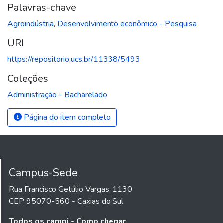
Palavras-chave
Agroindústria
,
Desenvolvimento econômico - Pesquisa
URI
https://repositorio.ucs.br/11338/5493
Coleções
Administração - Bacharelado
Página do item completo
Campus-Sede
Rua Francisco Getúlio Vargas, 1130
CEP 95070-560 - Caxias do Sul
Todos os campi - Como chegar