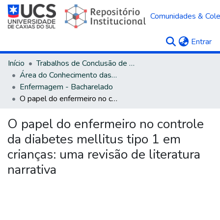
Comunidades & Col
(c
Entrar
Início
Trabalhos de Conclusão de Curso
Área do Conhecimento das Ciências da Saúde
Enfermagem - Bacharelado
O papel do enfermeiro no controle da diabetes mellitus tipo 1 em crianças: uma revisão de literatura narrativa
O papel do enfermeiro no controle
da diabetes mellitus tipo 1 em
crianças: uma revisão de literatura
narrativa