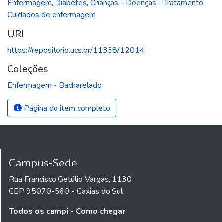
Enfermagem
,
Diabetes
,
Crianças - Doenças - Tratamento
,
Cuidados de enfermagem
URI
https://repositorio.ucs.br/11338/12014
Coleções
Enfermagem - Bacharelado
Página do item completo
Campus-Sede
Rua Francisco Getúlio Vargas, 1130
CEP 95070-560 - Caxias do Sul
Todos os campi - Como chegar