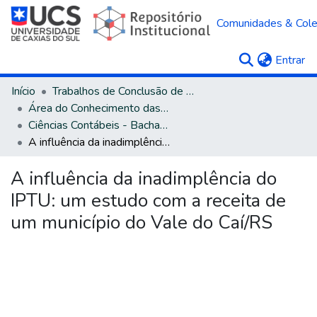
Comunidades & Col
(c
Entrar
Início
Trabalhos de Conclusão de Curso
Área do Conhecimento das Ciências Sociais Aplicadas
Ciências Contábeis - Bacharelado
A influência da inadimplência do IPTU: um estudo com a receita de um município do Vale do Caí/RS
A influência da inadimplência do
IPTU: um estudo com a receita de
um município do Vale do Caí/RS