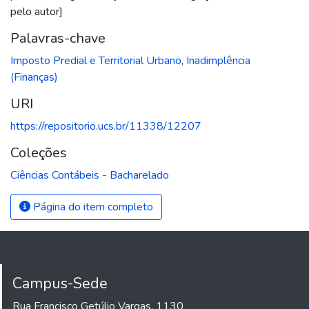
pelo autor]
Palavras-chave
Imposto Predial e Territorial Urbano
,
Inadimplência
(Finanças)
URI
https://repositorio.ucs.br/11338/12207
Coleções
Ciências Contábeis - Bacharelado
Página do item completo
Campus-Sede
Rua Francisco Getúlio Vargas, 1130