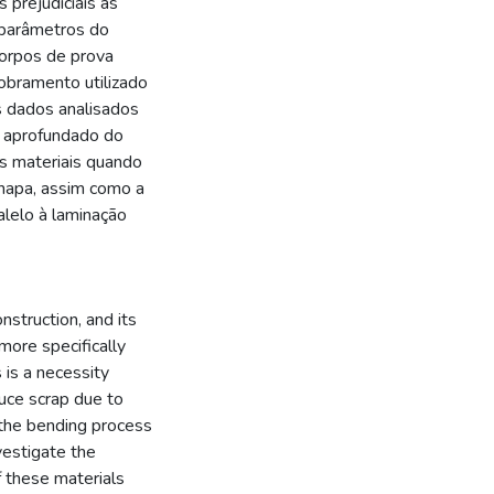
 prejudiciais às
 parâmetros do
orpos de prova
obramento utilizado
s dados analisados
o aprofundado do
os materiais quando
chapa, assim como a
alelo à laminação
nstruction, and its
more specifically
is a necessity
uce scrap due to
 the bending process
estigate the
f these materials