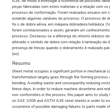
A36, de modo a investigar a ocorrência de possíveis falhas
peças fabricadas com estes materiais e a relação com os
processo de conformação. Foram realizados ensaios em c
isolando algumas variáveis do processo. O processo de d
foi o de dobra aérea, em máquina dobradeira hidráulica. O
foram correlacionados e assim, geraram um conheciment
processo. Destacou-se a diferença do retorno elástico d
alterado o sentido de dobra com relação à laminação da 
presença de trincas quando o dobramento é realizado par
(sic).
Resumo
Sheet metal occupies a significant portion in mechanical co
transformation largely goes through the forming process, 
bending. Avoiding waste and consequently reducing costs 
these days. In order to reduce machine downtime and red
non-conformities in the process, this paper aims to study
on SAE 1008 and ASTM A36 steel sheets in order to inv
occurrence of possible damaging failures to parts made o