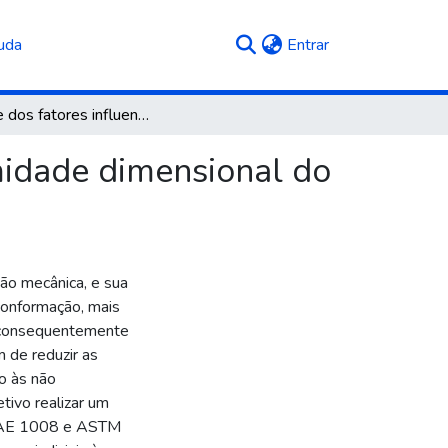
(current)
uda
Entrar
Análise dos fatores influenciadores na não conformidade dimensional do processo de dobramento
midade dimensional do
ção mecânica, e sua
conformação, mais
e consequentemente
m de reduzir as
o às não
tivo realizar um
 SAE 1008 e ASTM