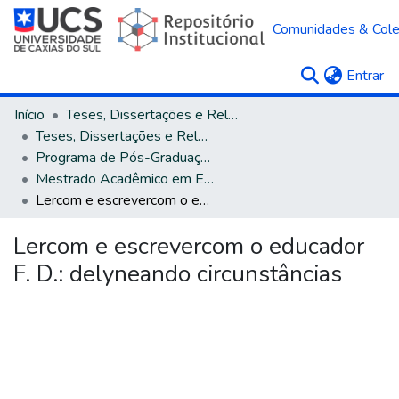
Comunidades & Col
(c
Entrar
Início
Teses, Dissertações e Relatórios
Teses, Dissertações e Relatórios defendidos na UCS
Programa de Pós-Graduação em Educação
Mestrado Acadêmico em Educação
Lercom e escrevercom o educador F. D.: delyneando circunstâncias
Lercom e escrevercom o educador
F. D.: delyneando circunstâncias