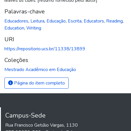
leaves us clues. [resumo fornecido pelo autor]
Palavras-chave
Educadores
,
Leitura
,
Educação
,
Escrita
,
Educators
,
Reading
,
Education
,
Writing
URI
https://repositorio.ucs.br/11338/13899
Coleções
Mestrado Acadêmico em Educação
Página do item completo
Campus-Sede
Rua Francisco Getúlio Vargas, 1130