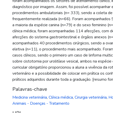
foram acompanhados os setores de atendimento clínico, in
diagnóstico por imagem. Assim, foi possível acompanhar e/
procedimentos ambulatoriais (n= 333), sendo a coleta de
frequentemente realizada (n=66). Foram acompanhados 9
a maioria da espécie canina (n=79) e do sexo feminino (n
clínica médica, foram acompanhadas 114 afecções, com d
afecções do sistema gastrointestinal e órgãos anexos (
acompanhados 40 procedimentos cirúrgicos, sendo a ovar
eletiva (n=11), o procedimento mais acompanhado. Foram
casos clínicos, sendo o primeiro um caso de linfoma multi
sobre cistotomia por urolitíase vesical, ambos na espécie 
curricular obrigatório proporcionou a aluna a vivência da ro
veterinário e a possibilidade de colocar em prática os co
práticos adquiridos durante toda a graduação. [resumo for
Palavras-chave
Medicina veterinária
,
Clínica médica
,
Cirurgia veterinária
,
Ho
Animais - Doenças - Tratamento