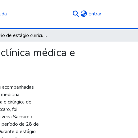
(current)
uda
Entrar
Relatório de estágio curricular obrigatório: área de clínica médica e cirúrgica de pequenos animais
 clínica médica e
des acompanhadas
m medicina
a e cirúrgica de
aro, foi
iveira Saccaro e
o período de 28 de
Durante o estágio