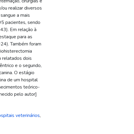
ternação, cirurgias e
ou realizar diversos
 sangue a mais
5 pacientes, sendo
=43). Em relação à
estaque para as
n=24). Também foram
iohisterectomia
 relatados dois
cêntrico e o segundo,
canina. O estágio
tina de um hospital
nhecimentos teórico-
necido pelo autor]
spitais veterinários
,