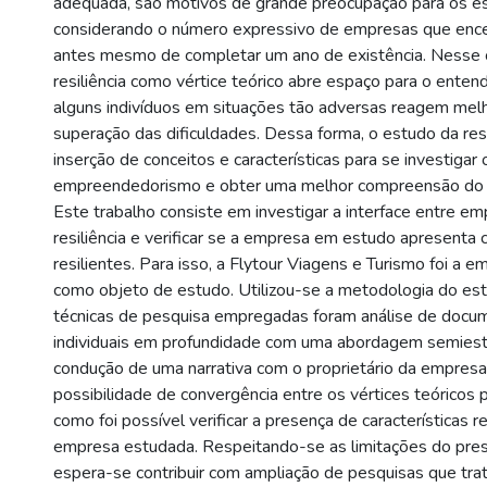
adequada, são motivos de grande preocupação para os es
considerando o número expressivo de empresas que encer
)
antes mesmo de completar um ano de existência. Nesse 
resiliência como vértice teórico abre espaço para o ente
alguns indivíduos em situações tão adversas reagem mel
superação das dificuldades. Dessa forma, o estudo da resil
inserção de conceitos e características para se investigar 
empreendedorismo e obter uma melhor compreensão do
Este trabalho consiste em investigar a interface entre 
resiliência e verificar se a empresa em estudo apresenta c
resilientes. Para isso, a Flytour Viagens e Turismo foi a 
como objeto de estudo. Utilizou-se a metodologia do es
técnicas de pesquisa empregadas foram análise de docum
individuais em profundidade com uma abordagem semiest
condução de uma narrativa com o proprietário da empresa
possibilidade de convergência entre os vértices teóricos
como foi possível verificar a presença de características re
empresa estudada. Respeitando-se as limitações do pre
espera-se contribuir com ampliação de pesquisas que tr