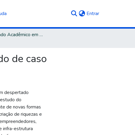
(current)
uda
Entrar
Mestrado Acadêmico em Administração
do de caso
êm despertado
 estudo do
te de novas formas
iação de riquezas e
s empreendedores,
e infra-estrutura