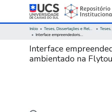
Início
Teses, Dissertações e Relatórios
Interface empreendedorismo e resiliência: um estudo de caso ambientado na Flytour Viagens e Turismo Ltda
Interface empreended
ambientado na Flytou