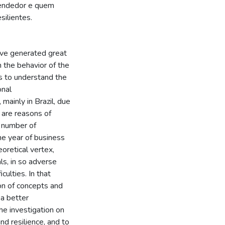
eendedor e quem
silientes.
ave generated great
n the behavior of the
s to understand the
onal
mainly in Brazil, due
, are reasons of
e number of
e year of business
heoretical vertex,
s, in so adverse
culties. In that
ion of concepts and
 a better
he investigation on
d resilience, and to