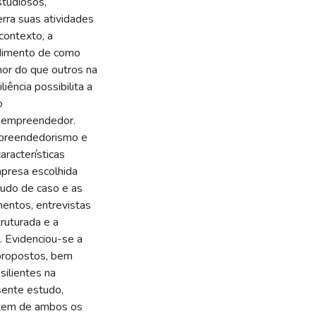
tudiosos,
ra suas atividades
contexto, a
ndimento de como
hor do que outros na
iência possibilita a
o
 empreendedor.
empreendedorismo e
aracterísticas
empresa escolhida
tudo de caso e as
entos, entrevistas
ruturada e a
. Evidenciou-se a
 propostos, bem
silientes na
sente estudo,
atem de ambos os