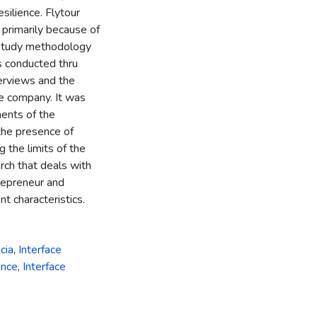
esilience. Flytour
 primarily because of
e study methodology
s conducted thru
terviews and the
he company. It was
ents of the
 the presence of
g the limits of the
arch that deals with
repreneur and
t characteristics.
cia
,
Interface
ence
,
Interface