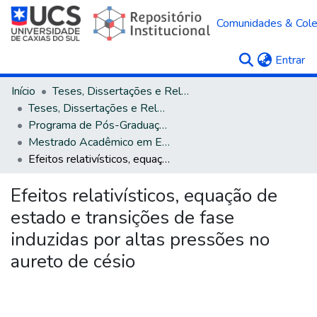
Comunidades & Col
(c
Entrar
Início
Teses, Dissertações e Relatórios
Teses, Dissertações e Relatórios defendidos na UCS
Programa de Pós-Graduação em Engenharia e Ciência dos Materiais
Mestrado Acadêmico em Engenharia e Ciência dos Materiais
Efeitos relativísticos, equação de estado e transições de fase induzidas por altas pressões no aureto de césio
Efeitos relativísticos, equação de
estado e transições de fase
induzidas por altas pressões no
aureto de césio