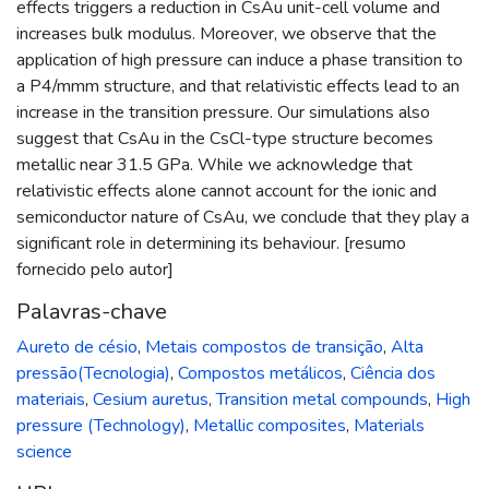
effects triggers a reduction in CsAu unit-cell volume and
increases bulk modulus. Moreover, we observe that the
application of high pressure can induce a phase transition to
a P4/mmm structure, and that relativistic effects lead to an
increase in the transition pressure. Our simulations also
suggest that CsAu in the CsCl-type structure becomes
metallic near 31.5 GPa. While we acknowledge that
relativistic effects alone cannot account for the ionic and
semiconductor nature of CsAu, we conclude that they play a
significant role in determining its behaviour. [resumo
fornecido pelo autor]
Palavras-chave
Aureto de césio
,
Metais compostos de transição
,
Alta
pressão(Tecnologia)
,
Compostos metálicos
,
Ciência dos
materiais
,
Cesium auretus
,
Transition metal compounds
,
High
pressure (Technology)
,
Metallic composites
,
Materials
science