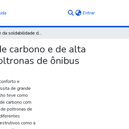
(current)
uda
Entrar
Análise da soldabilidade dos aços com baixo teor de carbono e de alta resistência e baixa liga aplicados à fabricação de poltronas de ônibus
de carbono e de alta
poltronas de ônibus
conforto e
essita de grande
alho teve como
r de carbono com
o de poltronas de
diferentes
estrutivos como a