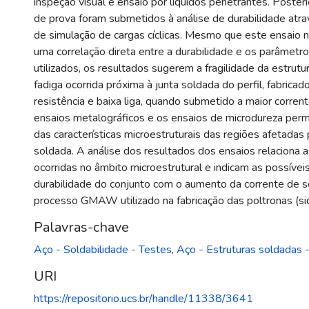
inspeção visual e ensaio por líquidos penetrantes. Poste
de prova foram submetidos à análise de durabilidade atra
de simulação de cargas cíclicas. Mesmo que este ensaio 
uma correlação direta entre a durabilidade e os parâmet
utilizados, os resultados sugerem a fragilidade da estrutur
fadiga ocorrida próxima à junta soldada do perfil, fabricad
resistência e baixa liga, quando submetido a maior corre
ensaios metalográficos e os ensaios de microdureza permi
das características microestruturais das regiões afetadas 
soldada. A análise dos resultados dos ensaios relaciona a
ocorridas no âmbito microestrutural e indicam as possívei
durabilidade do conjunto com o aumento da corrente de 
processo GMAW utilizado na fabricação das poltronas (sic
Palavras-chave
Aço - Soldabilidade - Testes
,
Aço - Estruturas soldadas 
URI
https://repositorio.ucs.br/handle/11338/3641