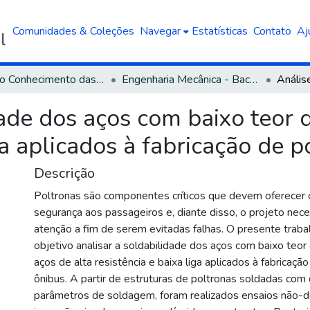
Comunidades & Coleções
Navegar
Estatísticas
Contato
Aj
Área do Conhecimento das Engenharias
Engenharia Mecânica - Bacharelado
ade dos aços com baixo teor 
iga aplicados à fabricação de 
Descrição
Poltronas são componentes críticos que devem oferecer 
segurança aos passageiros e, diante disso, o projeto nec
atenção a fim de serem evitadas falhas. O presente trab
objetivo analisar a soldabilidade dos aços com baixo teo
aços de alta resistência e baixa liga aplicados à fabricaçã
ônibus. A partir de estruturas de poltronas soldadas com 
parâmetros de soldagem, foram realizados ensaios não-d