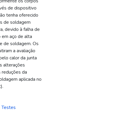
riormente os corpos
vés de dispositivo
não tenha oferecido
ros de soldagem
a, devido à falha de
o em aço de alta
nte de soldagem. Os
tiram a avaliação
pelo calor da junta
s alterações
s reduções da
soldagem aplicada no
).
- Testes