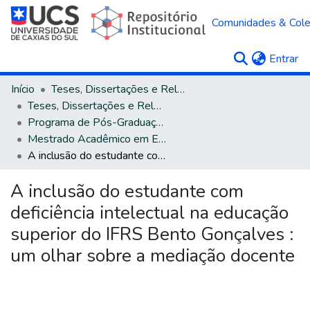
Comunidades & Col
(c
Entrar
Início
Teses, Dissertações e Relatórios
Teses, Dissertações e Relatórios defendidos na UCS
Programa de Pós-Graduação em Educação
Mestrado Acadêmico em Educação
A inclusão do estudante com deficiência intelectual na educação superior do IFRS Bento Gonçalves : um olhar sobre a mediação docente
A inclusão do estudante com
deficiência intelectual na educação
superior do IFRS Bento Gonçalves :
um olhar sobre a mediação docente