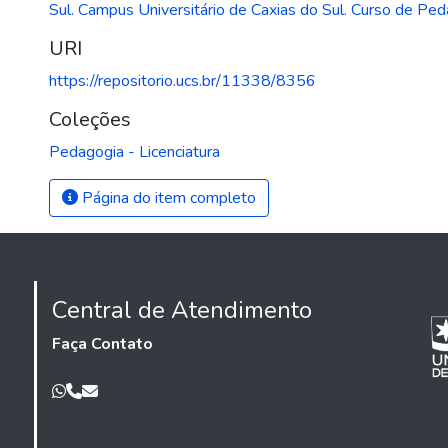
Sul. Campus Universitário de Caxias do Sul. Curso de Ped
URI
https://repositorio.ucs.br/11338/8356
Coleções
Pedagogia - Licenciatura
Página do item completo
Central de Atendimento
Faça Contato