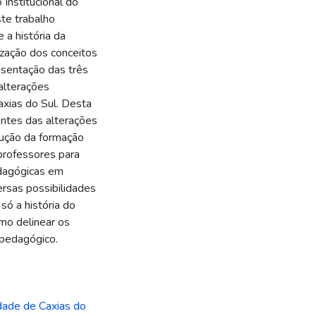
Institucional do
te trabalho
 a história da
ização dos conceitos
resentação das três
alterações
axias do Sul. Desta
entes das alterações
lução da formação
professores para
dagógicas em
ersas possibilidades
só a história do
mo delinear os
 pedagógico.
dade de Caxias do