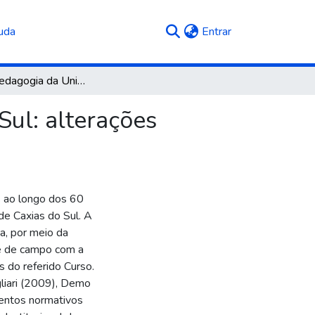
(current)
uda
Entrar
Curso de pedagogia da Universidade de Caxias do Sul: alterações curriculares ao longo dos 60 anos de história
Sul: alterações
s ao longo dos 60
de Caxias do Sul. A
a, por meio da
 e de campo com a
 do referido Curso.
liari (2009), Demo
entos normativos