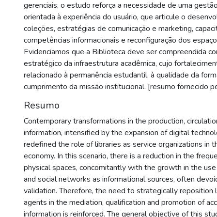
gerenciais, o estudo reforça a necessidade de uma gestão
orientada à experiência do usuário, que articule o desenv
coleções, estratégias de comunicação e marketing, capac
competências informacionais e reconfiguração dos espaços
Evidenciamos que a Biblioteca deve ser compreendida 
estratégico da infraestrutura acadêmica, cujo fortalecime
relacionado à permanência estudantil, à qualidade da for
cumprimento da missão institucional. [resumo fornecido pe
Resumo
Contemporary transformations in the production, circulatio
information, intensified by the expansion of digital techno
redefined the role of libraries as service organizations in
economy. In this scenario, there is a reduction in the frequ
physical spaces, concomitantly with the growth in the use 
and social networks as informational sources, often devoid 
validation. Therefore, the need to strategically reposition l
agents in the mediation, qualification and promotion of acc
information is reinforced. The general objective of this st