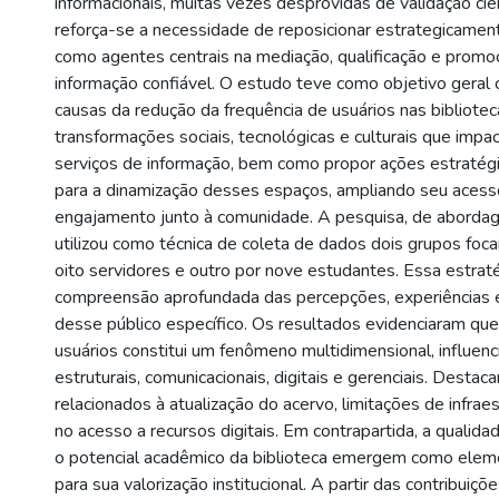
informacionais, muitas vezes desprovidas de validação cien
reforça-se a necessidade de reposicionar estrategicament
como agentes centrais na mediação, qualificação e promo
informação confiável. O estudo teve como objetivo geral
causas da redução da frequência de usuários nas bibliotec
transformações sociais, tecnológicas e culturais que imp
serviços de informação, bem como propor ações estratég
para a dinamização desses espaços, ampliando seu acesso
engajamento junto à comunidade. A pesquisa, de abordage
utilizou como técnica de coleta de dados dois grupos foc
oito servidores e outro por nove estudantes. Essa estraté
compreensão aprofundada das percepções, experiências 
desse público específico. Os resultados evidenciaram que
usuários constitui um fenômeno multidimensional, influenc
estruturais, comunicacionais, digitais e gerenciais. Desta
relacionados à atualização do acervo, limitações de infraes
no acesso a recursos digitais. Em contrapartida, a qualid
o potencial acadêmico da biblioteca emergem como elem
para sua valorização institucional. A partir das contribuiçõ