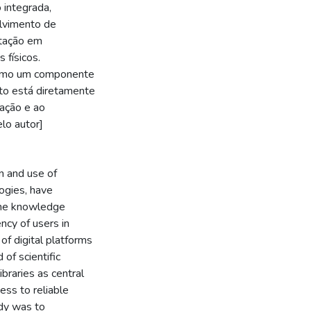
 integrada,
olvimento de
itação em
 físicos.
como um componente
nto está diretamente
mação e ao
lo autor]
n and use of
logies, have
 the knowledge
ency of users in
of digital platforms
of scientific
ibraries as central
ess to reliable
udy was to