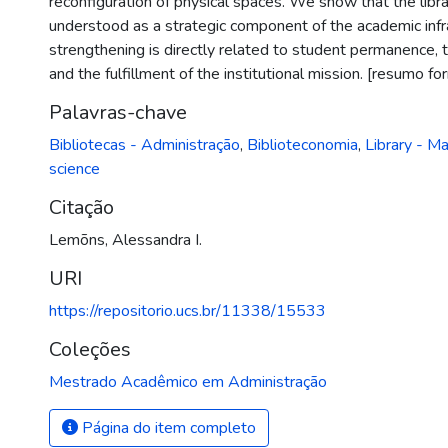
reconfiguration of physical spaces. We show that the libr
understood as a strategic component of the academic inf
strengthening is directly related to student permanence, th
and the fulfillment of the institutional mission. [resumo fo
Palavras-chave
Bibliotecas - Administração
,
Biblioteconomia
,
Library - 
science
Citação
Lemõns, Alessandra I.
URI
https://repositorio.ucs.br/11338/15533
Coleções
Mestrado Acadêmico em Administração
Página do item completo