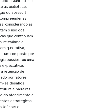
tífica. Diante disso,
e as bibliotecas
ção do acesso à
 compreender as
as, considerando as
actam o uso dos
icas que contribuam
, relevância e
m qualitativa,
ais: um composto por
gia possibilitou uma
e expectativas
 a retenção de
iado por fatores
cam-se desafios
trutura e barreiras
ade do atendimento e
entos estratégicos
es teóricas e