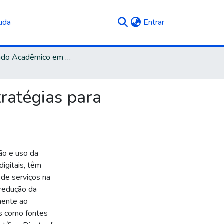
(current)
uda
Entrar
Mestrado Acadêmico em Administração
tratégias para
ão e uso da
digitais, têm
 de serviços na
 redução da
mente ao
is como fontes