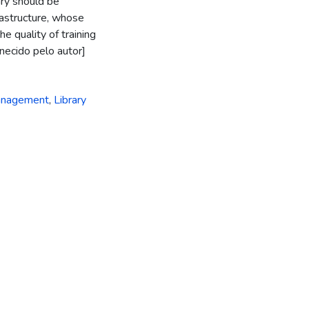
ary should be
rastructure, whose
e quality of training
rnecido pelo autor]
Management
,
Library