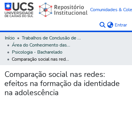
Comunidades & Col
(c
Entrar
Início
Trabalhos de Conclusão de Curso
Área do Conhecimento das Ciências Humanas
Psicologia - Bacharelado
Comparação social nas redes: efeitos na formação da identidade na adolescência
Comparação social nas redes:
efeitos na formação da identidade
na adolescência