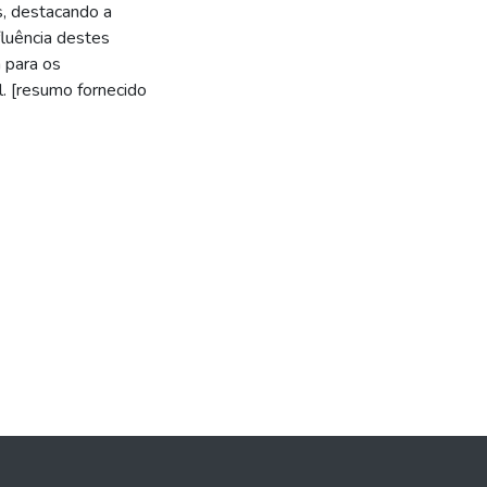
s, destacando a
fluência destes
 para os
al. [resumo fornecido