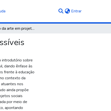
(current)
uda
Entrar
O ensino da arte em projetos sociais: realidades possíveis
ssíveis
 introdutório sobre
sil, dando ênfase às
es frente à educação
 no contexto da
 atuantes nos
tudo ainda propõe
jetos sociais
zada por meio de
to, apontando