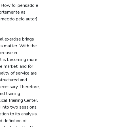
 Flow foi pensado e
fortemente as
rnecido pelo autor]
al exercise brings
his matter. With the
crease in
it is becoming more
he market, and for
ality of service are
 structured and
ecessary. Therefore,
nd training
al Training Center.
 into two sessions,
tion to its analysis.
 definition of