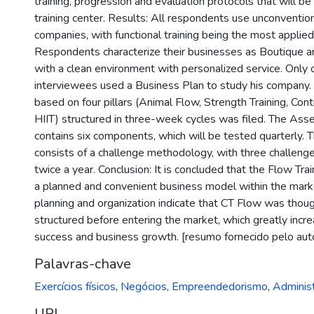
training, progression and evaluation protocols that will b
training center. Results: All respondents use unconventiona
companies, with functional training being the most applie
Respondents characterize their businesses as Boutique 
with a clean environment with personalized service. Only 
interviewees used a Business Plan to study his company.
based on four pillars (Animal Flow, Strength Training, Cont
HIIT) structured in three-week cycles was filed. The As
contains six components, which will be tested quarterly. 
consists of a challenge methodology, with three challeng
twice a year. Conclusion: It is concluded that the Flow Tra
a planned and convenient business model within the mark
planning and organization indicate that CT Flow was thou
structured before entering the market, which greatly incr
success and business growth. [resumo fornecido pelo aut
Palavras-chave
Exercícios físicos
,
Negócios
,
Empreendedorismo
,
Adminis
URI