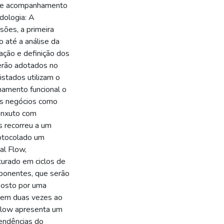
to e acompanhamento
dologia: A
sões, a primeira
 até a análise da
ção e definição dos
erão adotados no
stados utilizam o
namento funcional o
us negócios como
enxuto com
 recorreu a um
rotocolado um
al Flow,
turado em ciclos de
ponentes, que serão
posto por uma
tem duas vezes ao
 Flow apresenta um
endências do