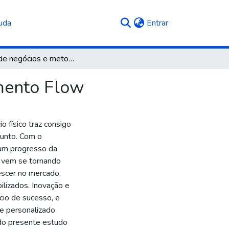
(current)
uda
Entrar
Plano de negócios e metodologia centro de treinamento Flow
amento Flow
 físico traz consigo
sunto. Com o
um progresso da
 vem se tornando
rescer no mercado,
ilizados. Inovação e
cio de sucesso, e
 e personalizado
do presente estudo