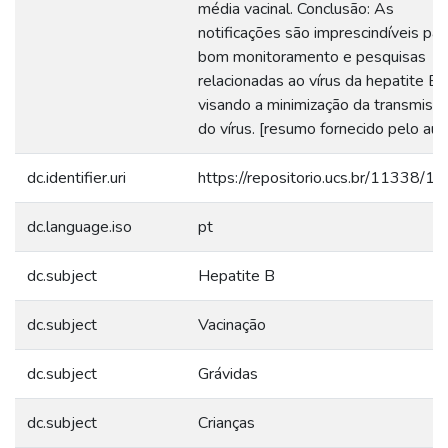
média vacinal. Conclusão: As
notificações são imprescindíveis par
bom monitoramento e pesquisas
relacionadas ao vírus da hepatite B,
visando a minimização da transmiss
do vírus. [resumo fornecido pelo aut
dc.identifier.uri
https://repositorio.ucs.br/11338/1
dc.language.iso
pt
dc.subject
Hepatite B
dc.subject
Vacinação
dc.subject
Grávidas
dc.subject
Crianças