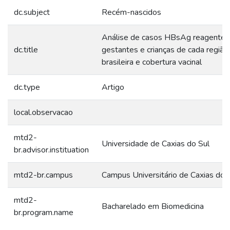
dc.subject
Recém-nascidos
Análise de casos HBsAg reagente
dc.title
gestantes e crianças de cada região
brasileira e cobertura vacinal
dc.type
Artigo
local.observacao
mtd2-
Universidade de Caxias do Sul
br.advisor.instituation
mtd2-br.campus
Campus Universitário de Caxias do 
mtd2-
Bacharelado em Biomedicina
br.program.name