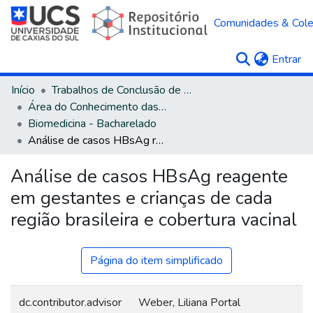
Comunidades & Col
(c
Entrar
Início
Trabalhos de Conclusão de Curso
Área do Conhecimento das Ciências da Saúde
Biomedicina - Bacharelado
Análise de casos HBsAg reagente em gestantes e crianças de cada região brasileira e cobertura vacinal
Análise de casos HBsAg reagente
em gestantes e crianças de cada
região brasileira e cobertura vacinal
Página do item simplificado
dc.contributor.advisor
Weber, Liliana Portal