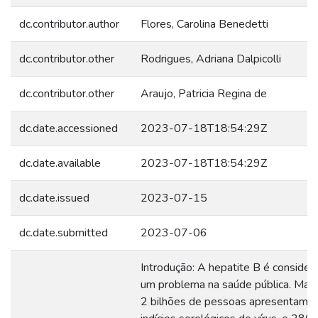
dc.contributor.author
Flores, Carolina Benedetti
dc.contributor.other
Rodrigues, Adriana Dalpicolli
dc.contributor.other
Araujo, Patricia Regina de
dc.date.accessioned
2023-07-18T18:54:29Z
dc.date.available
2023-07-18T18:54:29Z
dc.date.issued
2023-07-15
dc.date.submitted
2023-07-06
Introdução: A hepatite B é consider
um problema na saúde pública. Mais
2 bilhões de pessoas apresentam