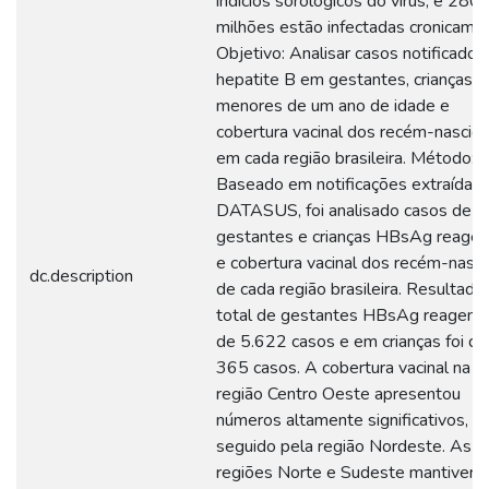
indícios sorológicos do vírus, e 280
milhões estão infectadas cronicame
Objetivo: Analisar casos notificados
hepatite B em gestantes, crianças
menores de um ano de idade e
cobertura vacinal dos recém-nascid
em cada região brasileira. Método:
Baseado em notificações extraídas 
DATASUS, foi analisado casos de
gestantes e crianças HBsAg reagen
e cobertura vacinal dos recém-nasc
dc.description
de cada região brasileira. Resultado
total de gestantes HBsAg reagente
de 5.622 casos e em crianças foi de
365 casos. A cobertura vacinal na
região Centro Oeste apresentou
números altamente significativos,
seguido pela região Nordeste. As
regiões Norte e Sudeste mantivera