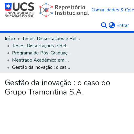
Comunidades & Col
(c
Entrar
Início
Teses, Dissertações e Relatórios
Teses, Dissertações e Relatórios defendidos na UCS
Programa de Pós-Graduação em Administração
Mestrado Acadêmico em Administração
Gestão da inovação : o caso do Grupo Tramontina S.A.
Gestão da inovação : o caso do
Grupo Tramontina S.A.