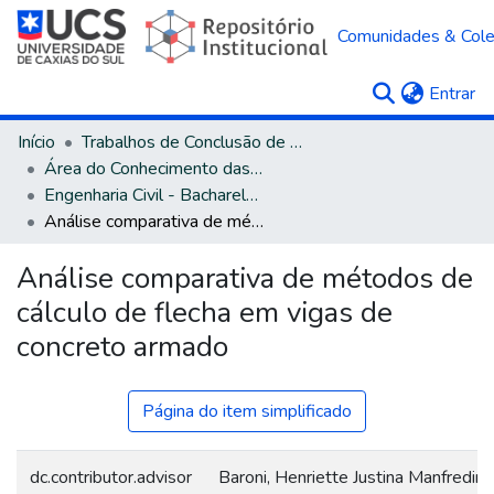
Comunidades & Col
(c
Entrar
Início
Trabalhos de Conclusão de Curso
Área do Conhecimento das Engenharias
Engenharia Civil - Bacharelado
Análise comparativa de métodos de cálculo de flecha em vigas de concreto armado
Análise comparativa de métodos de
cálculo de flecha em vigas de
concreto armado
Página do item simplificado
dc.contributor.advisor
Baroni, Henriette Justina Manfredini