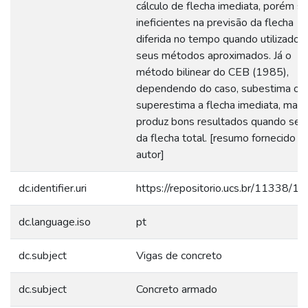
cálculo de flecha imediata, porém s
ineficientes na previsão da flecha
diferida no tempo quando utilizados
seus métodos aproximados. Já o
método bilinear do CEB (1985),
dependendo do caso, subestima ou
superestima a flecha imediata, mas
produz bons resultados quando se t
da flecha total. [resumo fornecido p
autor]
dc.identifier.uri
https://repositorio.ucs.br/11338/1
dc.language.iso
pt
dc.subject
Vigas de concreto
dc.subject
Concreto armado