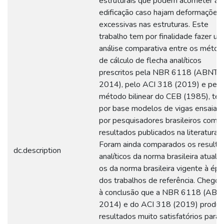
estruturais que podem acometer a
edificação caso hajam deformações
excessivas nas estruturas. Este
trabalho tem por finalidade fazer u
análise comparativa entre os méto
de cálculo de flecha analíticos
prescritos pela NBR 6118 (ABNT,
2014), pelo ACI 318 (2019) e pelo
método bilinear do CEB (1985), te
por base modelos de vigas ensaiad
por pesquisadores brasileiros com
resultados publicados na literatura.
Foram ainda comparados os resulta
dc.description
analíticos da norma brasileira atual 
os da norma brasileira vigente à ép
dos trabalhos de referência. Chego
à conclusão que a NBR 6118 (ABN
2014) e do ACI 318 (2019) produ
resultados muito satisfatórios para 