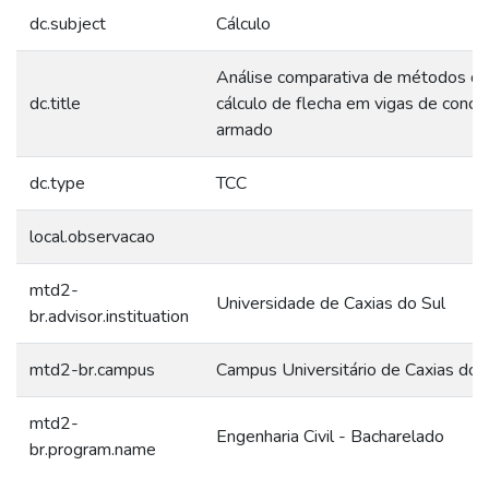
dc.subject
Cálculo
Análise comparativa de métodos d
dc.title
cálculo de flecha em vigas de concr
armado
dc.type
TCC
local.observacao
mtd2-
Universidade de Caxias do Sul
br.advisor.instituation
mtd2-br.campus
Campus Universitário de Caxias do 
mtd2-
Engenharia Civil - Bacharelado
br.program.name