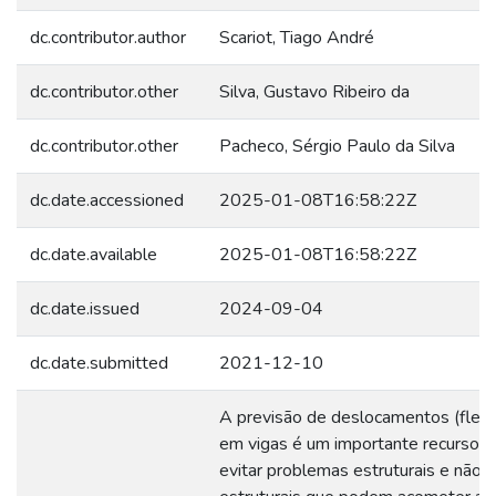
dc.contributor.author
Scariot, Tiago André
dc.contributor.other
Silva, Gustavo Ribeiro da
dc.contributor.other
Pacheco, Sérgio Paulo da Silva
dc.date.accessioned
2025-01-08T16:58:22Z
dc.date.available
2025-01-08T16:58:22Z
dc.date.issued
2024-09-04
dc.date.submitted
2021-12-10
A previsão de deslocamentos (flech
em vigas é um importante recurso p
evitar problemas estruturais e não