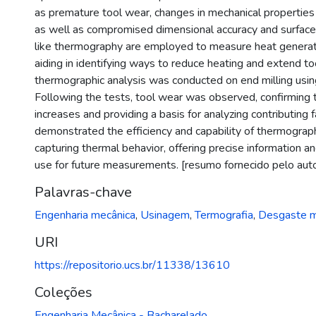
as premature tool wear, changes in mechanical properties
as well as compromised dimensional accuracy and surface 
like thermography are employed to measure heat generatio
aiding in identifying ways to reduce heating and extend tool
thermographic analysis was conducted on end milling usin
Following the tests, tool wear was observed, confirming
increases and providing a basis for analyzing contributing f
demonstrated the efficiency and capability of thermograp
capturing thermal behavior, offering precise information and
use for future measurements. [resumo fornecido pelo auto
Palavras-chave
Engenharia mecânica
,
Usinagem
,
Termografia
,
Desgaste m
URI
https://repositorio.ucs.br/11338/13610
Coleções
Engenharia Mecânica - Bacharelado