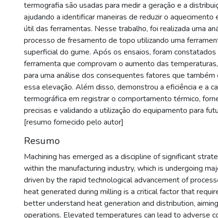
termografia são usadas para medir a geração e a distribuiç
ajudando a identificar maneiras de reduzir o aquecimento 
útil das ferramentas. Nesse trabalho, foi realizada uma an
processo de fresamento de topo utilizando uma ferrame
superficial do gume. Após os ensaios, foram constatado
ferramenta que comprovam o aumento das temperaturas,
para uma análise dos consequentes fatores que também c
essa elevação. Além disso, demonstrou a eficiência e a 
termográfica em registrar o comportamento térmico, for
precisas e validando a utilização do equipamento para fut
[resumo fornecido pelo autor]
Resumo
Machining has emerged as a discipline of significant strat
within the manufacturing industry, which is undergoing ma
driven by the rapid technological advancement of processes
heat generated during milling is a critical factor that requi
better understand heat generation and distribution, aiming
operations. Elevated temperatures can lead to adverse 