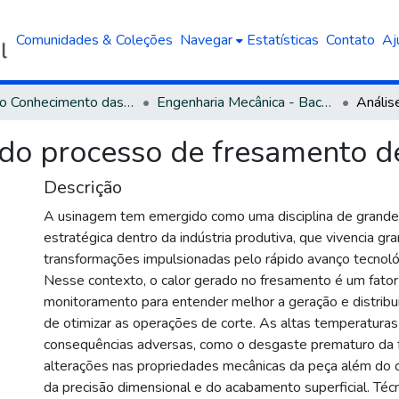
Comunidades & Coleções
Navegar
Estatísticas
Contato
Aj
Área do Conhecimento das Engenharias
Engenharia Mecânica - Bacharelado
 do processo de fresamento d
Descrição
A usinagem tem emergido como uma disciplina de grande
estratégica dentro da indústria produtiva, que vivencia gr
transformações impulsionadas pelo rápido avanço tecnol
Nesse contexto, o calor gerado no fresamento é um fator 
monitoramento para entender melhor a geração e distribui
de otimizar as operações de corte. As altas temperatura
consequências adversas, como o desgaste prematuro da f
alterações nas propriedades mecânicas da peça além d
da precisão dimensional e do acabamento superficial. Téc