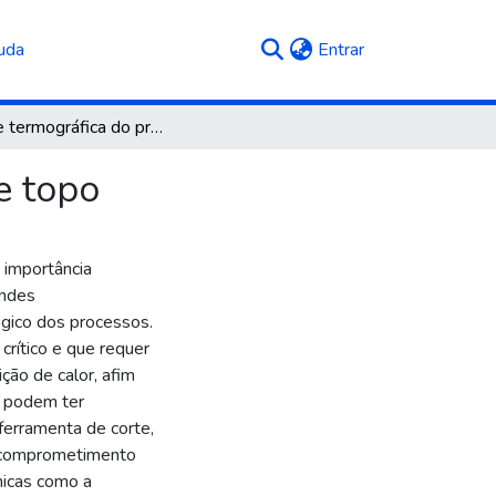
(current)
uda
Entrar
Análise termográfica do processo de fresamento de topo
e topo
 importância
andes
ógico dos processos.
crítico e que requer
ção de calor, afim
s podem ter
erramenta de corte,
o comprometimento
nicas como a