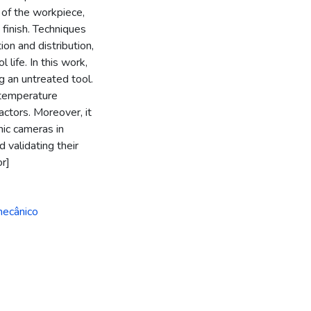
 of the workpiece,
finish. Techniques
n and distribution,
 life. In this work,
g an untreated tool.
 temperature
actors. Moreover, it
hic cameras in
 validating their
r]
ecânico