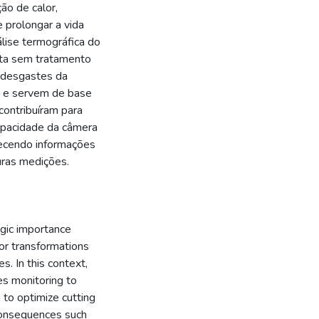
ão de calor,
e prolongar a vida
álise termográfica do
nta sem tratamento
s desgastes da
 e servem de base
ontribuíram para
capacidade da câmera
necendo informações
uras medições.
egic importance
jor transformations
. In this context,
res monitoring to
 to optimize cutting
consequences such