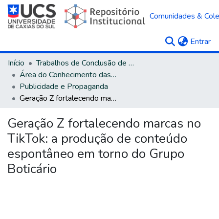
Comunidades & Col
(c
Entrar
Início
Trabalhos de Conclusão de Curso
Área do Conhecimento das Ciências Sociais Aplicadas
Publicidade e Propaganda
Geração Z fortalecendo marcas no TikTok: a produção de conteúdo espontâneo em torno do Grupo Boticário
Geração Z fortalecendo marcas no
TikTok: a produção de conteúdo
espontâneo em torno do Grupo
Boticário