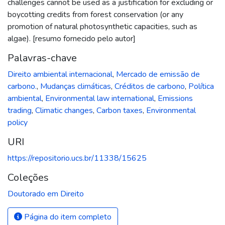
challenges cannot be used as a justification for excluding or
boycotting credits from forest conservation (or any
promotion of natural photosynthetic capacities, such as
algae). [resumo fornecido pelo autor]
Palavras-chave
Direito ambiental internacional
,
Mercado de emissão de
carbono.
,
Mudanças climáticas
,
Créditos de carbono
,
Política
ambiental
,
Environmental law international
,
Emissions
trading
,
Climatic changes
,
Carbon taxes
,
Environmental
policy
URI
https://repositorio.ucs.br/11338/15625
Coleções
Doutorado em Direito
Página do item completo