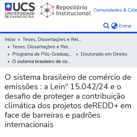
Comunidades & Col
(c
Entrar
Início
Teses, Dissertações e Relatórios
Teses, Dissertações e Relatórios defendidos na UCS
Programa de Pós-Graduação em Direito
Doutorado em Direito
O sistema brasileiro de comércio de emissões : a Leinº 15.042/24 e o desafio de proteger a contribuição climática dos projetos deREDD+ em face de barreiras e padrões internacionais
O sistema brasileiro de comércio de
emissões : a Leinº 15.042/24 e o
desafio de proteger a contribuição
climática dos projetos deREDD+ em
face de barreiras e padrões
internacionais