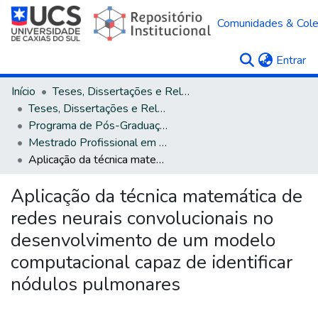
Comunidades & Col
(c
Entrar
Início
Teses, Dissertações e Relatórios
Teses, Dissertações e Relatórios defendidos na UCS
Programa de Pós-Graduação em Engenharia Mecânica
Mestrado Profissional em Engenharia Mecânica
Aplicação da técnica matemática de redes neurais convolucionais no desenvolvimento de um modelo computacional capaz de identificar nódulos pulmonares
Aplicação da técnica matemática de
redes neurais convolucionais no
desenvolvimento de um modelo
computacional capaz de identificar
nódulos pulmonares