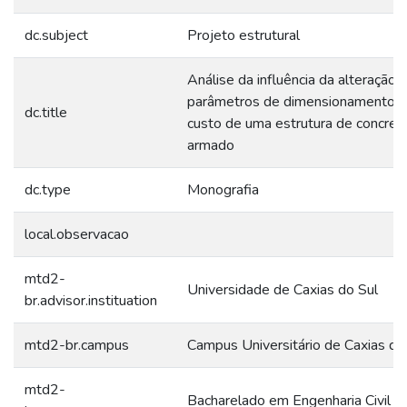
dc.subject
Projeto estrutural
Análise da influência da alteração 
parâmetros de dimensionamento 
dc.title
custo de uma estrutura de concret
armado
dc.type
Monografia
local.observacao
mtd2-
Universidade de Caxias do Sul
br.advisor.instituation
mtd2-br.campus
Campus Universitário de Caxias do
mtd2-
Bacharelado em Engenharia Civil