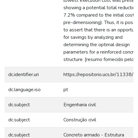
lowest execution cost was presen
showing a potential total reduction
7.2% compared to the initial cost 
pre-dimensioning). Thus, it is possi
to assert that there is an opportuni
for savings by analyzing and
determining the optimal design
parameters for a reinforced concre
structure. [resumo fornecido pelo a
dc.identifier.uri
https://repositorio.ucs.br/11338/
dc.language.iso
pt
dc.subject
Engenharia civil
dc.subject
Construção civil
dc.subject
Concreto armado - Estrutura