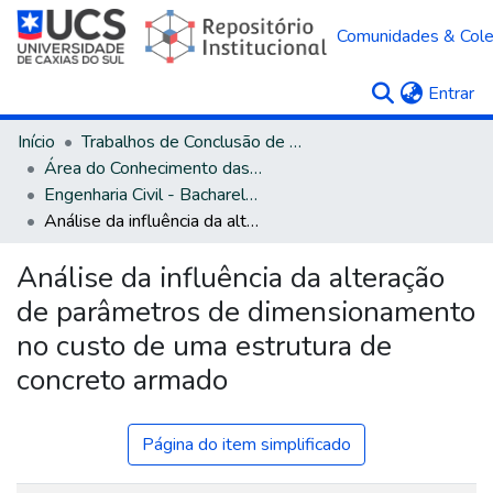
Comunidades & Col
(c
Entrar
Início
Trabalhos de Conclusão de Curso
Área do Conhecimento das Engenharias
Engenharia Civil - Bacharelado
Análise da influência da alteração de parâmetros de dimensionamento no custo de uma estrutura de concreto armado
Análise da influência da alteração
de parâmetros de dimensionamento
no custo de uma estrutura de
concreto armado
Página do item simplificado