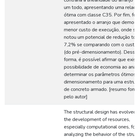
contrária a linearidade do arranjo 
um todo, apresentando uma relaçã
ótima com classe C35. Por fim, foi
apresentado o arranjo que demons
menor custo de execução, onde se
notou um potencial de redução tot
7,2% se comparando com o custo in
(do pré-dimensionamento). Dessa
forma, é possível afirmar que exist
possibilidade de economia ao anali
determinar os parâmetros ótimos 
dimensionamento para uma estrutu
de concreto armado. [resumo forne
pelo autor]
The structural design has evolved 
the development of resources,
especially computational ones, for
analyzing the behavior of the struct