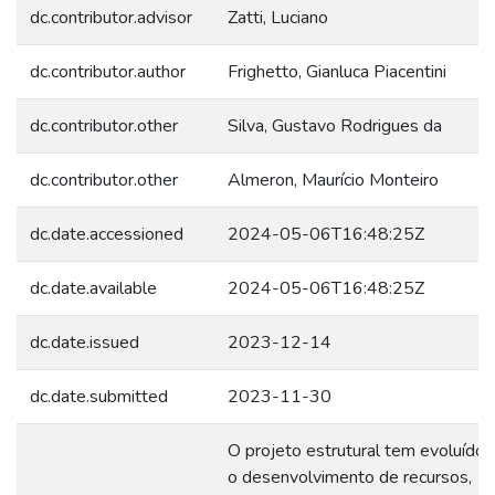
dc.contributor.advisor
Zatti, Luciano
dc.contributor.author
Frighetto, Gianluca Piacentini
dc.contributor.other
Silva, Gustavo Rodrigues da
dc.contributor.other
Almeron, Maurício Monteiro
dc.date.accessioned
2024-05-06T16:48:25Z
dc.date.available
2024-05-06T16:48:25Z
dc.date.issued
2023-12-14
dc.date.submitted
2023-11-30
O projeto estrutural tem evoluído
o desenvolvimento de recursos,