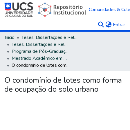
Comunidades & Col
(c
Entrar
Início
Teses, Dissertações e Relatórios
Teses, Dissertações e Relatórios defendidos na UCS
Programa de Pós-Graduação em Direito
Mestrado Acadêmico em Direito
O condomínio de lotes como forma de ocupação do solo urbano
O condomínio de lotes como forma
de ocupação do solo urbano