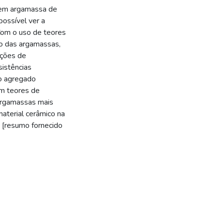
 em argamassa de
possível ver a
Com o uso de teores
o das argamassas,
ações de
istências
do agregado
om teores de
argamassas mais
material cerâmico na
. [resumo fornecido