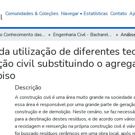
Comunidades & Coleções
Navegar
Estatísticas
Contato
Aj
Área do Conhecimento das Engenharias
Engenharia Civil - Bacharelado
da utilização de diferentes te
ção civil substituindo o agre
piso
Descrição
A construção civil é uma área muito grande na sociedade a
essa área é responsável por uma grande parte de geraçã
construção e de demolição. Neste cenário, se faz necess
para a destinação destes resíduos, e de acordo com vários 
a reciclagem e reinserção na própria construção civil é viá
foi buscado resíduos cerâmicos em uma obra local, após iss