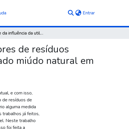
(current)
uda
Entrar
Análise da influência da utilização de diferentes teores de resíduos cerâmicos da construção civil substituindo o agregado miúdo natural em argamassa de contrapiso
ores de resíduos
gado miúdo natural em
tual, e com isso,
o de resíduos de
ário alguma medida
trabalhos já feitos,
vel. Neste trabalho
o foi feita a