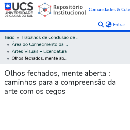
Comunidades & Col
(c
Entrar
Início
Trabalhos de Conclusão de Curso
Área do Conhecimento da Linguística, Letras e Artes
Artes Visuais – Licenciatura
Olhos fechados, mente aberta : caminhos para a compreensão da arte com os cegos
Olhos fechados, mente aberta :
caminhos para a compreensão da
arte com os cegos