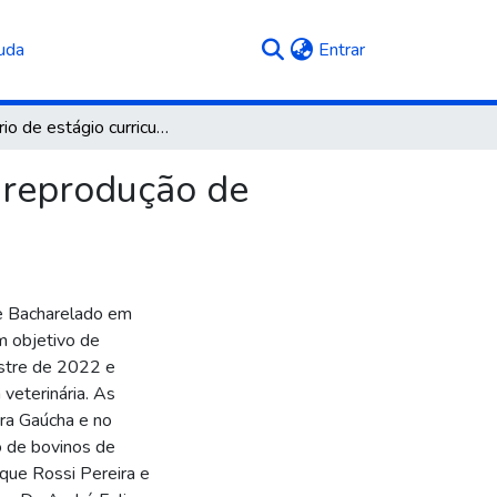
(current)
uda
Entrar
Relatório de estágio curricular obrigatório: área de reprodução de bovinos de corte
e reprodução de
de Bacharelado em
m objetivo de
stre de 2022 e
 veterinária. As
rra Gaúcha e no
 de bovinos de
que Rossi Pereira e