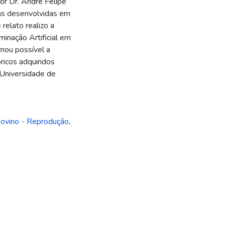
or Dr. André Felipe
icas desenvolvidas em
relato realizo a
minação Artificial em
rnou possível a
ricos adquiridos
 Universidade de
ovino - Reprodução
,