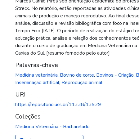
Marcos Carnio Pires sob orientação acadêmica do profess
Streck. No relatório, estão reportadas as atividades clín
animais de produção e manejo reprodutivo. Ao final desse 
análise, discussão e revisão bibliográfica com foco na Inse
Tempo Fixo (IATF). O período de realização do estágio to
aplicação prática, análise e relação dos conhecimentos teó
durante o curso de graduação em Medicina Veterinária na
Caxias do Sul. [resumo fornecido pelo autor]
Palavras-chave
Medicina veterinária
,
Bovino de corte
,
Bovinos - Criação
,
B
Inseminação artificial
,
Reprodução animal
URI
https://repositorio.ucs.br/11338/13929
Coleções
Medicina Veterinária - Bacharelado