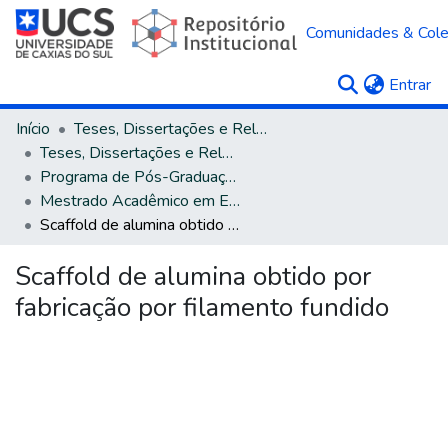
Comunidades & Col
(c
Entrar
Início
Teses, Dissertações e Relatórios
Teses, Dissertações e Relatórios defendidos na UCS
Programa de Pós-Graduação em Engenharia e Ciência dos Materiais
Mestrado Acadêmico em Engenharia e Ciência dos Materiais
Scaffold de alumina obtido por fabricação por filamento fundido
Scaffold de alumina obtido por
fabricação por filamento fundido