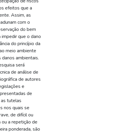
tecipação de riscos
os efeitos que a
ente. Assim, as
coadunam com o
reservação do bem
 impedir que o dano
ância do princípio da
o ao meio ambiente
s danos ambientais.
esquisa será
cnica de análise de
liográfica de autores
egislações e
apresentadas de
 as tutelas
is nos quais se
e, de difícil ou
 ou a repetição de
eira ponderada, são