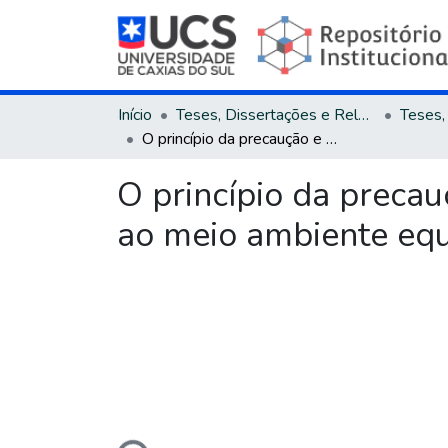
Início
Teses, Dissertações e Relatórios
O princípio da precaução e as tutelas provisórias na realização do direito ao meio ambiente equilibrado
O princípio da precauç
ao meio ambiente equ
Carregando...