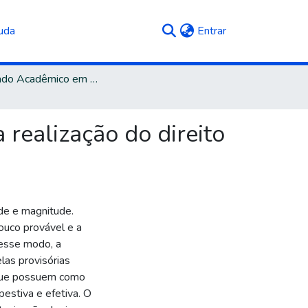
(current)
uda
Entrar
Mestrado Acadêmico em Direito
 realização do direito
de e magnitude.
ouco provável e a
Desse modo, a
las provisórias
 que possuem como
pestiva e efetiva. O