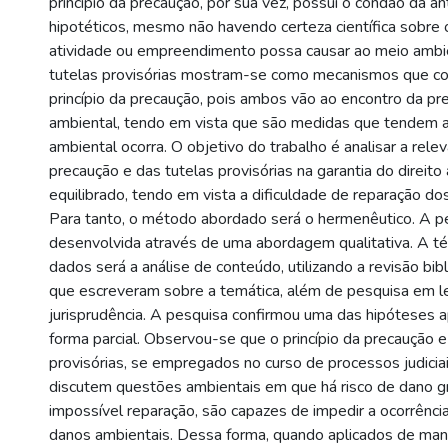
princípio da precaução, por sua vez, possui o condão da an
hipotéticos, mesmo não havendo certeza científica sobre 
)
atividade ou empreendimento possa causar ao meio ambi
tutelas provisórias mostram-se como mecanismos que 
princípio da precaução, pois ambos vão ao encontro da p
ambiental, tendo em vista que são medidas que tendem a
ambiental ocorra. O objetivo do trabalho é analisar a relev
precaução e das tutelas provisórias na garantia do direit
equilibrado, tendo em vista a dificuldade de reparação do
Para tanto, o método abordado será o hermenêutico. A p
desenvolvida através de uma abordagem qualitativa. A té
dados será a análise de conteúdo, utilizando a revisão bib
que escreveram sobre a temática, além de pesquisa em l
jurisprudência. A pesquisa confirmou uma das hipóteses 
forma parcial. Observou-se que o princípio da precaução e
provisórias, se empregados no curso de processos judicia
discutem questões ambientais em que há risco de dano grav
impossível reparação, são capazes de impedir a ocorrência
danos ambientais. Dessa forma, quando aplicados de man