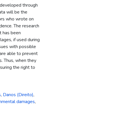
 developed through
ata will be the
hors who wrote on
rudence. The research
It has been
lages, if used during
ssues with possible
 are able to prevent
s. Thus, when they
suring the right to
s
,
Danos (Direito)
,
ironmental damages
,