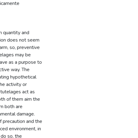
gicamente
n quantity and
tion does not seem
harm, so, preventive
utelages may be
have as a purpose to
ective way. The
pating hypothetical
he activity or
 tutelages act as
oth of them aim the
em both are
onmental damage.
of precaution and the
nced environment, in
 do so, the