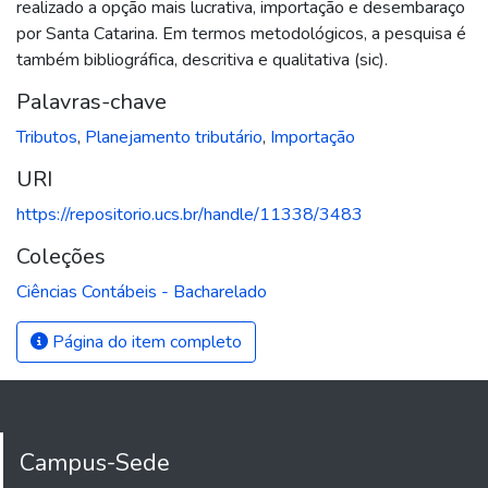
realizado a opção mais lucrativa, importação e desembaraço
por Santa Catarina. Em termos metodológicos, a pesquisa é
também bibliográfica, descritiva e qualitativa (sic).
Palavras-chave
Tributos
,
Planejamento tributário
,
Importação
URI
https://repositorio.ucs.br/handle/11338/3483
Coleções
Ciências Contábeis - Bacharelado
Página do item completo
Campus-Sede