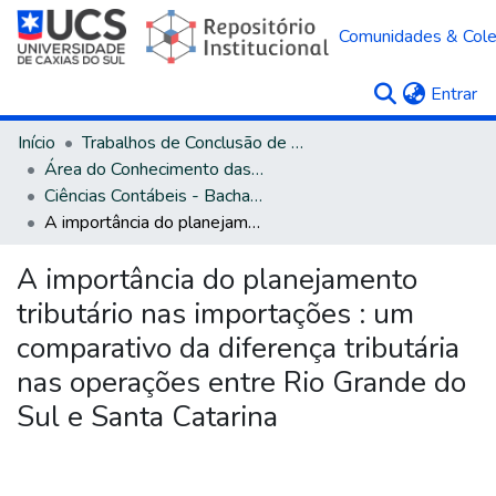
Comunidades & Col
(c
Entrar
Início
Trabalhos de Conclusão de Curso
Área do Conhecimento das Ciências Sociais Aplicadas
Ciências Contábeis - Bacharelado
A importância do planejamento tributário nas importações : um comparativo da diferença tributária nas operações entre Rio Grande do Sul e Santa Catarina
A importância do planejamento
tributário nas importações : um
comparativo da diferença tributária
nas operações entre Rio Grande do
Sul e Santa Catarina