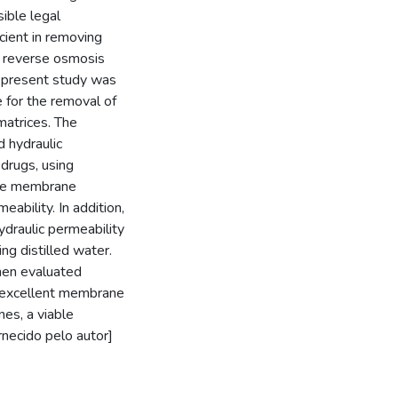
ible legal
icient in removing
s reverse osmosis
e present study was
 for the removal of
matrices. The
 hydraulic
 drugs, using
The membrane
bility. In addition,
ydraulic permeability
g distilled water.
hen evaluated
te excellent membrane
es, a viable
rnecido pelo autor]