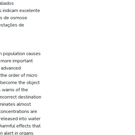
aliados
 indicam excelente
as de osmose
 estações de
in population causes
n more important
th advanced
 the order of micro
e become the object
s warns of the
ncorrect destination
iminates almost
concentrations are
 released into water
harmful effects that
n alert in organs