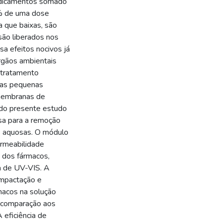
edicamentos somado
% de uma dose
a que baixas, são
são liberados nos
a efeitos nocivos já
rgãos ambientais
O tratamento
sas pequenas
 membranas de
o do presente estudo
rsa para a remoção
es aquosas. O módulo
ermeabilidade
o dos fármacos,
ia de UV-VIS. A
mpactação e
macos na solução
m comparação aos
 eficiência de