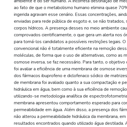
ambiente e do ser humano. A incorreta destinação de m
ao fato de que o metabolismo humano elimina quase 70
ingerida agravam esse cenário. Essas concentrações, aind
enviadas para rede pública de esgoto e, se não tratados, 
corpos hídricos. A presença desses no meio ambiente caus
comprovados cientificamente, o que gera um alerta nos ó
para torná-los candidatos a possíveis restrições legais. 
convencional não é totalmente eficiente na remoção des
moléculas, de forma que o uso de alternativas, como as
osmose inversa, se faz necessário. Para tanto, o objetiv
foi avaliar a eficiência de uma membrana de osmose inve
dos fármacos ibuprofeno e diclofenaco sódico de matriz
de membrana foi avaliado quanto a sua compactação e p
hidráulica em água, bem como à sua eficiência de remoçã
utilizando-se metodologia analítica de espectrofotometr
membrana apresentou comportamento esperado para co
permeabilidade em água. Além disso, a presença dos fár
não alterou a permeabilidade hidráulica da membrana, e
resultados encontrados quando utilizado água destilada. A