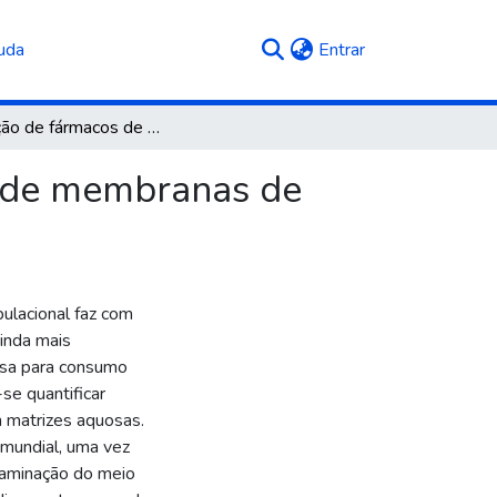
(current)
uda
Entrar
Remoção de fármacos de efluentes a partir do uso de membranas de osmose inversa
o de membranas de
ulacional faz com
inda mais
essa para consumo
se quantificar
 matrizes aquosas.
mundial, uma vez
ntaminação do meio