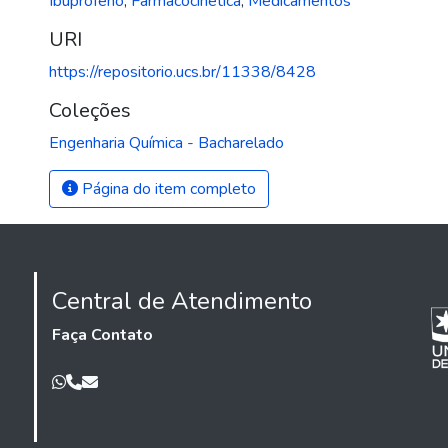
Ibuprofeno
,
Farmacocinética
,
Medicamentos
URI
https://repositorio.ucs.br/11338/8428
Coleções
Engenharia Química - Bacharelado
Página do item completo
Central de Atendimento
Faça Contato