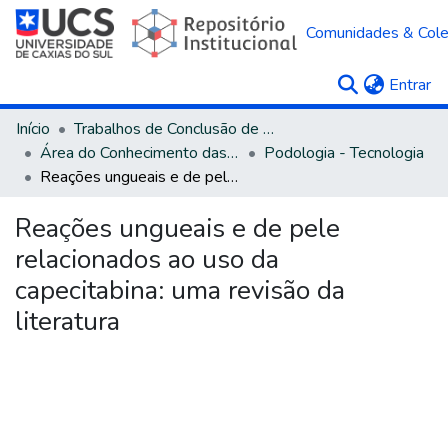
Comunidades & Col
(c
Entrar
Início
Trabalhos de Conclusão de Curso
Área do Conhecimento das Ciências da Saúde
Podologia - Tecnologia
Reações ungueais e de pele relacionados ao uso da capecitabina: uma revisão da literatura
Reações ungueais e de pele
relacionados ao uso da
capecitabina: uma revisão da
literatura