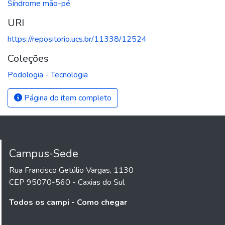
Síndrome mão-pé
URI
https://repositorio.ucs.br/11338/12524
Coleções
Podologia - Tecnologia
Página do item completo
Campus-Sede
Rua Francisco Getúlio Vargas, 1130
CEP 95070-560 - Caxias do Sul
Todos os campi - Como chegar