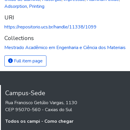
Adsorption
,
Printing
URI
https://repositorio.ucs.br/handle/11338/1099
Collections
Mestrado Acadêmico em Engenharia e Ciência dos Materiais
Full item page
Campus-Sede
Rua Francisco Getúlio Vargas, 1130
CEP 95070-560 - Caxias do Sul
Todos os campi - Como chegar