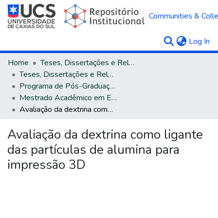
Communities & Colle
(c
Log In
Home
Teses, Dissertações e Relatórios
Teses, Dissertações e Relatórios defendidos na UCS
Programa de Pós-Graduação em Engenharia e Ciência dos Materiais
Mestrado Acadêmico em Engenharia e Ciência dos Materiais
Avaliação da dextrina como ligante das partículas de alumina para impressão 3D
Avaliação da dextrina como ligante
das partículas de alumina para
impressão 3D