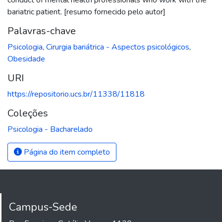
bariatric patient. [resumo fornecido pelo autor]
Palavras-chave
Psicologia
,
Cirurgia bariátrica - Aspectos psicológicos
,
Obesidade
URI
https://repositorio.ucs.br/11338/11818
Coleções
Psicologia - Bacharelado
Página do item completo
Campus-Sede