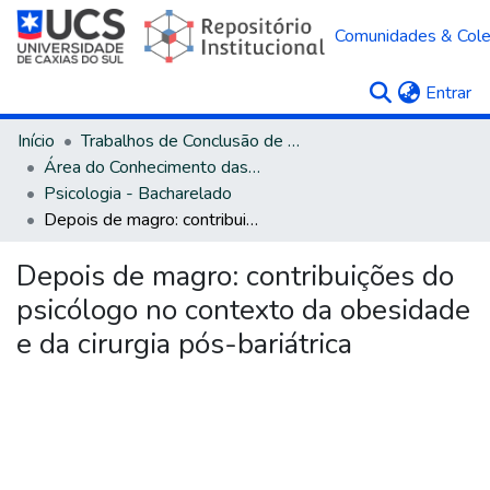
Comunidades & Col
(c
Entrar
Início
Trabalhos de Conclusão de Curso
Área do Conhecimento das Ciências Humanas
Psicologia - Bacharelado
Depois de magro: contribuições do psicólogo no contexto da obesidade e da cirurgia pós-bariátrica
Depois de magro: contribuições do
psicólogo no contexto da obesidade
e da cirurgia pós-bariátrica