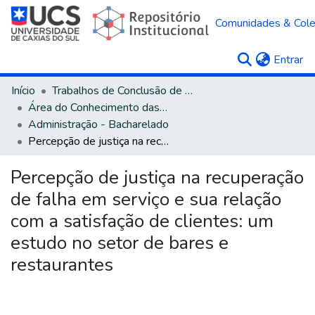
Comunidades & Col
(c
Entrar
Início
Trabalhos de Conclusão de Curso
Área do Conhecimento das Ciências Sociais Aplicadas
Administração - Bacharelado
Percepção de justiça na recuperação de falha em serviço e sua relação com a satisfação de clientes: um estudo no setor de bares e restaurantes
Percepção de justiça na recuperação
de falha em serviço e sua relação
com a satisfação de clientes: um
estudo no setor de bares e
restaurantes