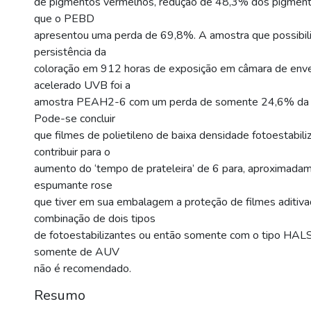
de pigmentos vermelhos, redução de 48,3% dos pigmentos
que o PEBD
apresentou uma perda de 69,8%. A amostra que possibili
persistência da
coloração em 912 horas de exposição em câmara de env
acelerado UVB foi a
amostra PEAH2-6 com um perda de somente 24,6% da col
Pode-se concluir
que filmes de polietileno de baixa densidade fotoestabi
contribuir para o
aumento do ‘tempo de prateleira’ de 6 para, aproximad
espumante rose
que tiver em sua embalagem a proteção de filmes aditiv
combinação de dois tipos
de fotoestabilizantes ou então somente com o tipo HALS
somente de AUV
não é recomendado.
Resumo