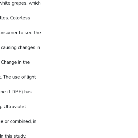
white grapes, which
tles. Colorless
consumer to see the
 causing changes in
. Change in the
. The use of light
lene (LDPE) has
. Ultraviolet
e or combined, in
n this study,