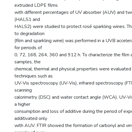
extruded LDPE films
with different percentages of UV absorber (AUV) and t
(HALS1 and
HALS2) were studied to protect rosé sparkling wines. Th
to degradation
(film and sparkling wine) was performed in a UVB accele
for periods of
0, 72, 168, 264, 360 and 912 h. To characterize the film 
samples, the
chemical, thermal and physical properties were evaluated 
techniques such as
UV-Vis spectroscopy (UV-Vis), infrared spectroscopy (FTIR
scanning
calorimetry (DSC) and water contact angle (WCA). UV-V
a higher
consumption and loss of additive during the period of ex
additivated only
with AUV. FTIR showed the formation of carbonyl and viny