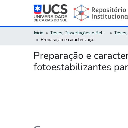
Início
Teses, Dissertações e Relatórios
Preparação e caracterização de filmes de PEBD aditivados com fotoestabilizantes para a proteção de espumantes rose
Preparação e caracte
fotoestabilizantes p