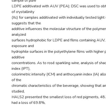
sample of pure
LDPE additivated with AUV (PEA); DSC was used to obt
of crystallinity
(Xc) for samples additivated with individually tested light 
suggests that the
additive influences the molecular structure of the polym
analyzed
surfaces hydrophobic for LDPE and films containing AUV, 
exposure and
hydrophile surfaces in the polyethylene films with higher
additive
concentrations. As to rosé sparkling wine, analysis of sha
index (IPT),
colorimetric intensity (ICM) and anthocyanin index (IA) al
of the
chromatic characteristics of the beverage, showing that a
studied,
HALS2 presented the smallest loss of red pigments, 4
had a loss of 69.8%,