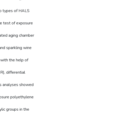
wo types of HALS
e test of exposure
rated aging chamber
and sparkling wine
with the help of
), differential
is analyses showed
posure polyethylene
lic groups in the