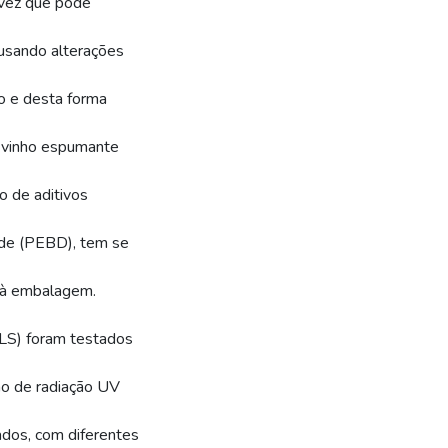
vez que pode
ausando alterações
ão e desta forma
o vinho espumante
o de aditivos
ade (PEBD), tem se
a à embalagem.
ALS) foram testados
ão de radiação UV
dos, com diferentes