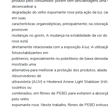
produto pelo consumidor, porém tem desvantagens uma 
desencadear a
degradação do vinho espumante rose pela ação da luz, c
em suas
características organolépticas, principalmente, na coloraç
promover
mudanças no gosto. A mudança na estabilidade da cor d
rose está
diretamente relacionada com a exposição à luz. A utilizaçã
fotoestabilizantes em
polímeros, especialmente no polietileno de baixa densid
mostrado uma
alternativa para melhorar a proteção dos produtos, aliad
Absorvedores de
ultravioleta (AUV) e Hindered Amine Light Stabilizer (H
sozinhos ou
combinados, em filmes de PEBD, para evitarem a absorç
pelo vinho
espumante rose. Neste trabalho, filmes de PEBD extrusa