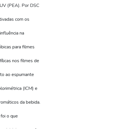
 AUV (PEA). Por DSC
itivadas com os
nfluência na
bicas para filmes
ílicas nos filmes de
nto ao espumante
olorimétrica (ICM) e
romáticos da bebida.
foi o que