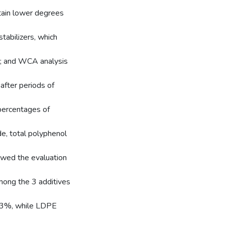
ain lower degrees
stabilizers, which
er; and WCA analysis
after periods of
 percentages of
de, total polyphenol
lowed the evaluation
mong the 3 additives
8.3%, while LDPE