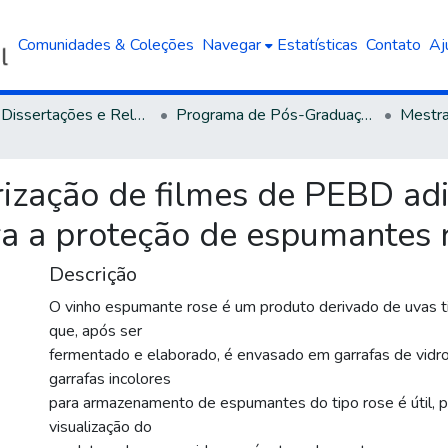
Comunidades & Coleções
Navegar
Estatísticas
Contato
Aj
Teses, Dissertações e Relatórios defendidos na UCS
Programa de Pós-Graduação em Engenharia e Ciência dos Materiais
rização de filmes de PEBD ad
ara a proteção de espumantes 
Descrição
O vinho espumante rose é um produto derivado de uvas ti
que, após ser
fermentado e elaborado, é envasado em garrafas de vidro.
garrafas incolores
para armazenamento de espumantes do tipo rose é útil, p
visualização do