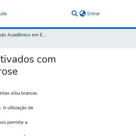
(current)
uda
Entrar
Mestrado Acadêmico em Engenharia e Ciência dos Materiais
itivados com
rose
ntas e/ou brancas
 A utilização de
ois permite a