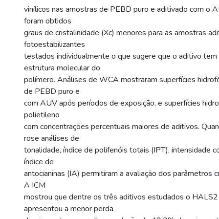
vinílicos nas amostras de PEBD puro e aditivado com o
foram obtidos
graus de cristalinidade (Xc) menores para as amostras ad
fotoestabilizantes
testados individualmente o que sugere que o aditivo tem i
estrutura molecular do
polímero. Análises de WCA mostraram superfícies hidrofó
de PEBD puro e
com AUV após períodos de exposição, e superfícies hidrof
polietileno
com concentrações percentuais maiores de aditivos. Qua
rose análises de
tonalidade, índice de polifenóis totais (IPT), intensidade c
índice de
antocianinas (IA) permitiram a avaliação dos parâmetros c
A ICM
mostrou que dentre os três aditivos estudados o HALS2 
apresentou a menor perda