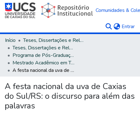
Comunidades & Col
(c
Entrar
Início
Teses, Dissertações e Relatórios
Teses, Dissertações e Relatórios defendidos na UCS
Programa de Pós-Graduação em Turismo e Hospitalidade
Mestrado Acadêmico em Turismo e Hospitalidade
A festa nacional da uva de Caxias do Sul/RS: o discurso para além das palavras
A festa nacional da uva de Caxias
do Sul/RS: o discurso para além das
palavras