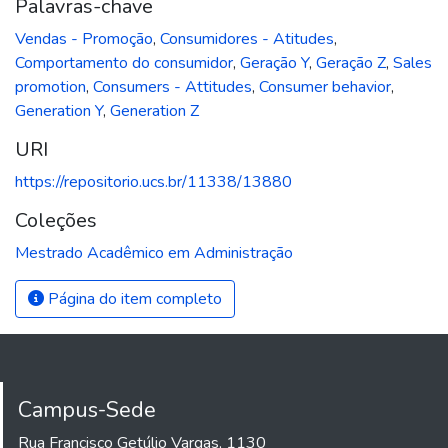
Palavras-chave
Vendas - Promoção
,
Consumidores - Atitudes
,
Comportamento do consumidor
,
Geração Y
,
Geração Z
,
Sales
promotion
,
Consumers - Attitudes
,
Consumer behavior
,
Generation Y
,
Generation Z
URI
https://repositorio.ucs.br/11338/13880
Coleções
Mestrado Acadêmico em Administração
Página do item completo
Campus-Sede
Rua Francisco Getúlio Vargas, 1130