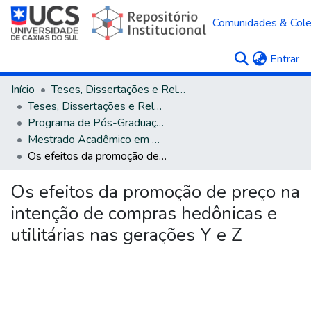
Comunidades & Col
(c
Entrar
Início
Teses, Dissertações e Relatórios
Teses, Dissertações e Relatórios defendidos na UCS
Programa de Pós-Graduação em Administração
Mestrado Acadêmico em Administração
Os efeitos da promoção de preço na intenção de compras hedônicas e utilitárias nas gerações Y e Z
Os efeitos da promoção de preço na
intenção de compras hedônicas e
utilitárias nas gerações Y e Z