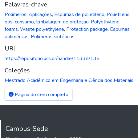
Palavras-chave
Polimeros, Aplicações
,
Espumas de polietileno
,
Polietileno
pós-consumo
,
Embalagem de proteção
,
Polyethylene
foams
,
Waste polyethylene
,
Protection package
,
Espumas
poliméricas
,
Polímeros sintéticos
URI
https://repositorio.ucs.br/handle/11338/135
Coleções
Mestrado Acadêmico em Engenharia e Ciência dos Materiais
Página do item completo
Campus-Sede