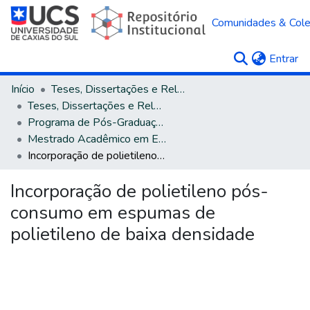
Comunidades & Col
(c
Entrar
Início
Teses, Dissertações e Relatórios
Teses, Dissertações e Relatórios defendidos na UCS
Programa de Pós-Graduação em Engenharia e Ciência dos Materiais
Mestrado Acadêmico em Engenharia e Ciência dos Materiais
Incorporação de polietileno pós-consumo em espumas de polietileno de baixa densidade
Incorporação de polietileno pós-
consumo em espumas de
polietileno de baixa densidade