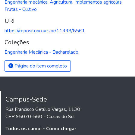
Engenharia mecânica
,
Agricultura
,
Implementos agrícolas
,
Frutas - Cultivo
URI
https://repositorio.ucs.br/11338/8561
Coleções
Engenharia Mecânica - Bacharelado
Página do item completo
Campus-Sede
Rua Francisco Getúlio Vargas, 1130
CEP 95070-560 - Caxias do Sul
Todos os campi - Como chegar