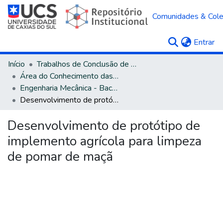
Comunidades & Col
(c
Entrar
Início
Trabalhos de Conclusão de Curso
Área do Conhecimento das Engenharias
Engenharia Mecânica - Bacharelado
Desenvolvimento de protótipo de implemento agrícola para limpeza de pomar de maçã
Desenvolvimento de protótipo de
implemento agrícola para limpeza
de pomar de maçã