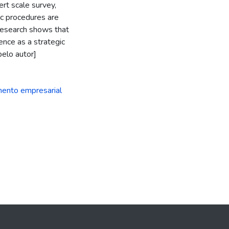
rt scale survey,
hic procedures are
 Research shows that
ence as a strategic
pelo autor]
ento empresarial