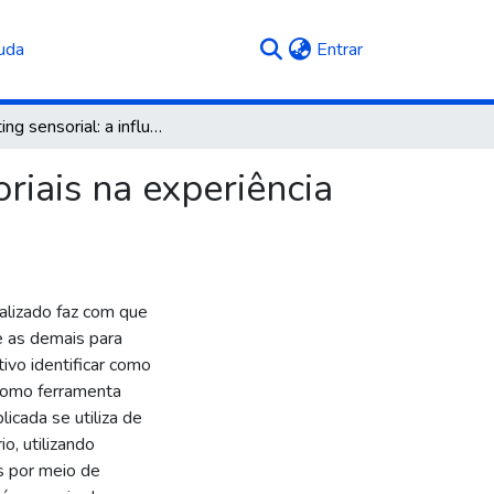
(current)
uda
Entrar
Marketing sensorial: a influência dos sentidos sensoriais na experiência do consumidor
oriais na experiência
lizado faz com que
e as demais para
tivo identificar como
 como ferramenta
licada se utiliza de
o, utilizando
s por meio de