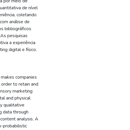
dá por meio de
antitativa de nível
eniência, coletando
 com análise de
s bibliográficos
. As pesquisas
tiva a experiência
g digital e físico.
ld makes companies
 order to retain and
ensory marketing
tal and physical
 qualitative
ng data through
content analysis. A
-probabilistic