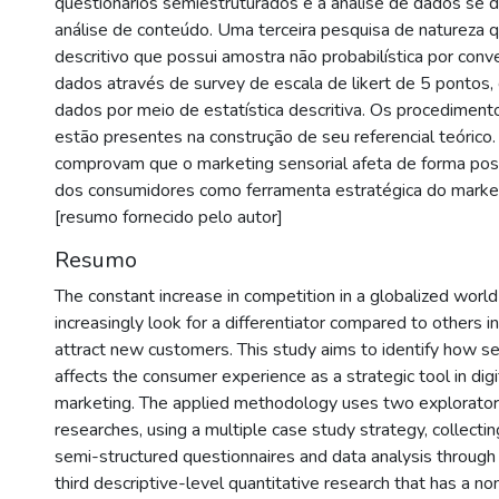
questionários semiestruturados e a análise de dados se 
análise de conteúdo. Uma terceira pesquisa de natureza qu
descritivo que possui amostra não probabilística por conv
dados através de survey de escala de likert de 5 pontos,
dados por meio de estatística descritiva. Os procedimento
estão presentes na construção de seu referencial teórico
comprovam que o marketing sensorial afeta de forma posi
dos consumidores como ferramenta estratégica do marketin
[resumo fornecido pelo autor]
Resumo
The constant increase in competition in a globalized wor
increasingly look for a differentiator compared to others in
attract new customers. This study aims to identify how s
affects the consumer experience as a strategic tool in digi
marketing. The applied methodology uses two exploratory
researches, using a multiple case study strategy, collecti
semi-structured questionnaires and data analysis through 
third descriptive-level quantitative research that has a non